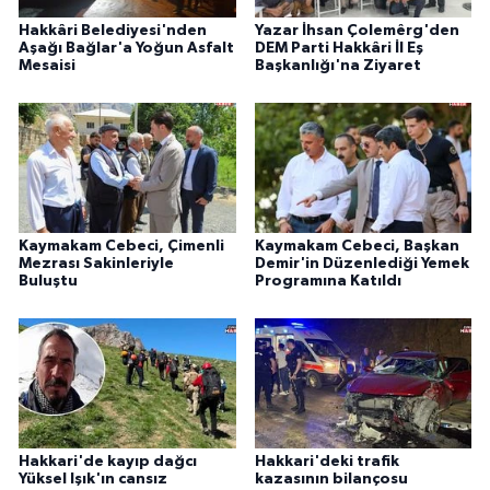
Hakkâri Belediyesi'nden
Yazar İhsan Çolemêrg'den
Aşağı Bağlar'a Yoğun Asfalt
DEM Parti Hakkâri İl Eş
Mesaisi
Başkanlığı'na Ziyaret
Kaymakam Cebeci, Çimenli
Kaymakam Cebeci, Başkan
Mezrası Sakinleriyle
Demir'in Düzenlediği Yemek
Buluştu
Programına Katıldı
Hakkari'de kayıp dağcı
Hakkari'deki trafik
Yüksel Işık'ın cansız
kazasının bilançosu