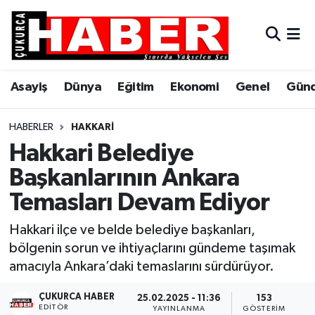
Asayiş
Hava Durumu
Asayiş
Dünya
Eğitim
Ekonomi
Genel
Gün
Dünya
Trafik Durumu
Eğitim
Süper Lig Puan Durumu ve Fikstür
HABERLER
HAKKARI
Hakkari Belediye
Ekonomi
Tüm Manşetler
Başkanlarının Ankara
Temasları Devam Ediyor
Genel
Son Dakika Haberleri
Hakkari ilçe ve belde belediye başkanları,
Gündem
Haber Arşivi
bölgenin sorun ve ihtiyaçlarını gündeme taşımak
amacıyla Ankara’daki temaslarını sürdürüyor.
Hakkari
ÇUKURCA HABER
25.02.2025 - 11:36
153
Siyaset
EDITÖR
YAYINLANMA
GÖSTERIM