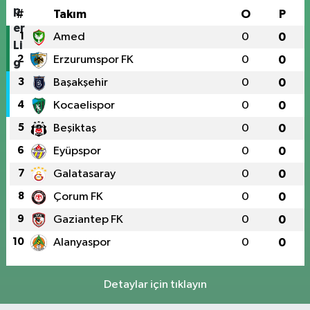
#
Takım
O
P
1
Amed
0
0
2
Erzurumspor FK
0
0
3
Başakşehir
0
0
4
Kocaelispor
0
0
5
Beşiktaş
0
0
6
Eyüpspor
0
0
7
Galatasaray
0
0
8
Çorum FK
0
0
9
Gaziantep FK
0
0
10
Alanyaspor
0
0
Detaylar için tıklayın