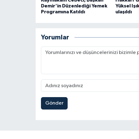
Kaymakam Cebeci, Başkan
Hakkari'd
Demir'in Düzenlediği Yemek
Yüksel Işı
Programına Katıldı
ulaşıldı
Yorumlar
Gönder