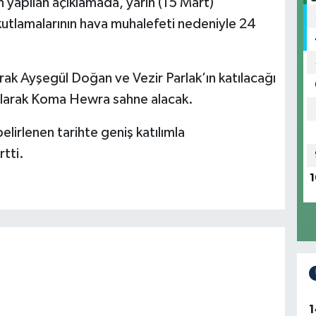
 yapılan açıklamada, yarın (15 Mart)
utlamalarının hava muhalefeti nedeniyle 24
ak Ayşegül Doğan ve Vezir Parlak’ın katılacağı
ı olarak Koma Hewra sahne alacak.
elirlenen tarihte geniş katılımla
rtti.
1
1