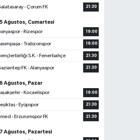
alatasaray - Çorum FK
21:30
5 Ağustos, Cumartesi
onyaspor - Rizespor
19:00
asımpaşa - Trabzonspor
19:00
ençlerbirliği S.K. - Fenerbahçe
21:30
aziantep FK - Alanyaspor
21:30
6 Ağustos, Pazar
aşakşehir - Kocaelispor
19:00
eşiktaş - Eyüpspor
21:30
med - Erzurumspor FK
21:30
7 Ağustos, Pazartesi