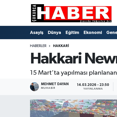
Asayiş
Hava Durumu
Asayiş
Dünya
Eğitim
Ekonomi
Gene
Dünya
Trafik Durumu
HABERLER
HAKKARI
Eğitim
Süper Lig Puan Durumu ve Fikstür
Hakkari Newr
Ekonomi
Tüm Manşetler
15 Mart’ta yapılması planlanan
Genel
Son Dakika Haberleri
MEHMET DAYAN
14.03.2026 - 23:50
Gündem
Haber Arşivi
MUHABIR
YAYINLANMA
Hakkari
Siyaset