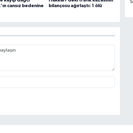
e kayıp dağcı
Hakkari'deki trafik kazasının
S
k'ın cansız bedenine
bilançosu ağırlaştı: 1 ölü