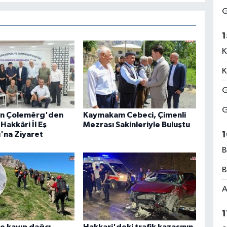
G
1
K
K
G
G
an Çolemêrg'den
Kaymakam Cebeci, Çimenli
Hakkâri İl Eş
Mezrası Sakinleriyle Buluştu
1
ı'na Ziyaret
B
B
A
1