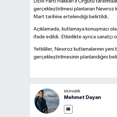
DEM Parti Hakkari İl Örgütü tarafından
gerçekleştirilmesi planlanan Newroz k
Mart tarihine ertelendiği belirtildi.
Açıklamada, kutlamaya konuşmacı olar
ifade edildi. Etkinlikte ayrıca sanatç
Yetkililer, Newroz kutlamalarının yeni b
gerçekleştirilmesinin planlandığını beli
MUHABIR
Mehmet Dayan