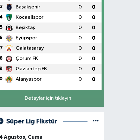
3
Başakşehir
0
0
4
Kocaelispor
0
0
5
Beşiktaş
0
0
6
Eyüpspor
0
0
7
Galatasaray
0
0
8
Çorum FK
0
0
9
Gaziantep FK
0
0
0
Alanyaspor
0
0
Detaylar için tıklayın
Süper Lig Fikstür
4 Ağustos, Cuma