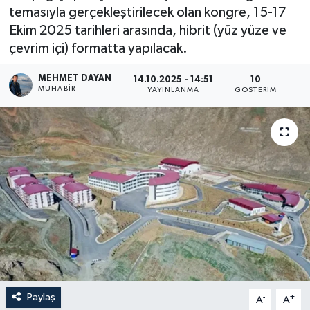
temasıyla gerçekleştirilecek olan kongre, 15-17
Son Dakika
Ekim 2025 tarihleri arasında, hibrit (yüz yüze ve
çevrim içi) formatta yapılacak.
Teknoloji
MEHMET DAYAN
14.10.2025 - 14:51
10
MUHABIR
YAYINLANMA
GÖSTERIM
Yaşam
Paylaş
-
+
A
A