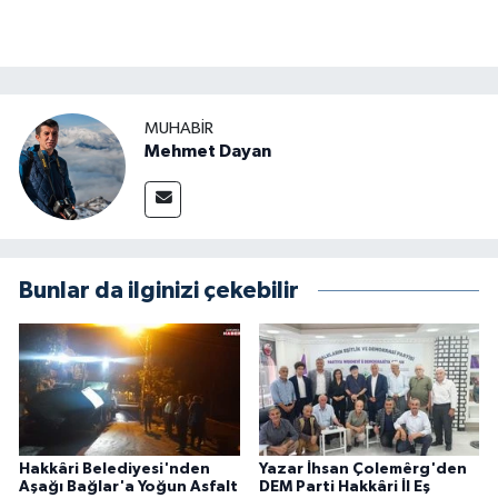
MUHABIR
Mehmet Dayan
Bunlar da ilginizi çekebilir
Hakkâri Belediyesi'nden
Yazar İhsan Çolemêrg'den
Aşağı Bağlar'a Yoğun Asfalt
DEM Parti Hakkâri İl Eş