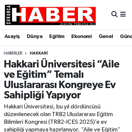
Asayiş
Hava Durumu
Asayiş
Dünya
Eğitim
Ekonomi
Genel
Gün
Dünya
Trafik Durumu
Eğitim
Süper Lig Puan Durumu ve Fikstür
HABERLER
HAKKARI
Hakkari Üniversitesi “Aile
Ekonomi
Tüm Manşetler
ve Eğitim” Temalı
Uluslararası Kongreye Ev
Genel
Son Dakika Haberleri
Sahipliği Yapıyor
Gündem
Haber Arşivi
Hakkari Üniversitesi, bu yıl dördüncüsü
Hakkari
düzenlenecek olan TRB2 Uluslararası Eğitim
Bilimleri Kongresi (TRB2-ICES 2025)’e ev
Siyaset
sahipliği yapmaya hazırlanıyor. “Aile ve Eğitim”