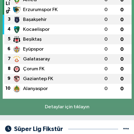
2
Erzurumspor FK
0
0
3
Başakşehir
0
0
4
Kocaelispor
0
0
5
Beşiktaş
0
0
6
Eyüpspor
0
0
7
Galatasaray
0
0
8
Çorum FK
0
0
9
Gaziantep FK
0
0
10
Alanyaspor
0
0
Detaylar için tıklayın
Süper Lig Fikstür