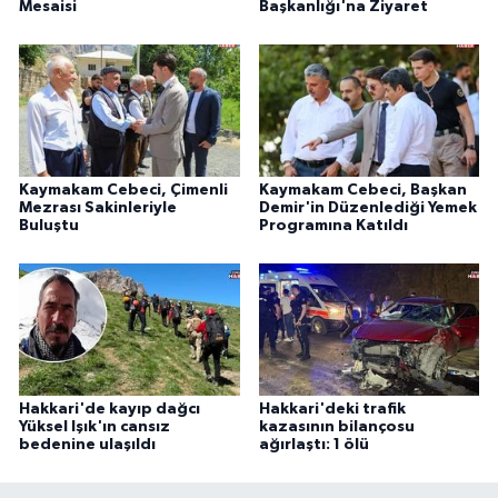
Mesaisi
Başkanlığı'na Ziyaret
Kaymakam Cebeci, Çimenli
Kaymakam Cebeci, Başkan
Mezrası Sakinleriyle
Demir'in Düzenlediği Yemek
Buluştu
Programına Katıldı
Hakkari'de kayıp dağcı
Hakkari'deki trafik
Yüksel Işık'ın cansız
kazasının bilançosu
bedenine ulaşıldı
ağırlaştı: 1 ölü