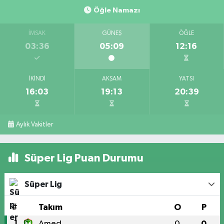
Öğle Namazı
İMSAK
GÜNEŞ
ÖĞLE
03:36
05:09
12:16
İKINDI
AKŞAM
YATSI
16:03
19:13
20:39
Aylık Vakitler
Süper Lig Puan Durumu
Süper Lig
#
Takım
O
P
1
Amed
0
0