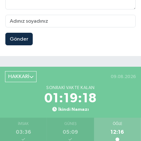
Gönder
HAKKARİ
09.08.2026
SONRAKI VAKTE KALAN
01:19:17
İkindi Namazı
İMSAK
GÜNEŞ
ÖĞLE
03:36
05:09
12:16