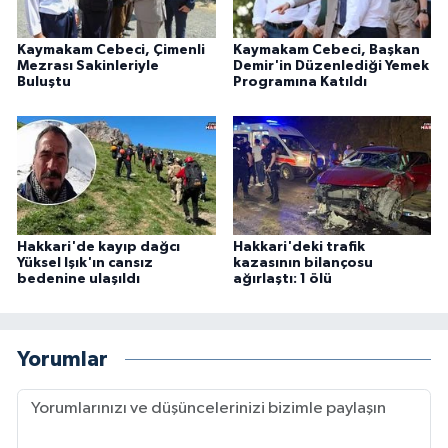
Kaymakam Cebeci, Çimenli
Kaymakam Cebeci, Başkan
Mezrası Sakinleriyle
Demir'in Düzenlediği Yemek
Buluştu
Programına Katıldı
Hakkari'de kayıp dağcı
Hakkari'deki trafik
Yüksel Işık'ın cansız
kazasının bilançosu
bedenine ulaşıldı
ağırlaştı: 1 ölü
Yorumlar