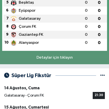
5
Beşiktaş
0
0
6
Eyüpspor
0
0
7
Galatasaray
0
0
8
Çorum FK
0
0
9
Gaziantep FK
0
0
10
Alanyaspor
0
0
Detaylar için tıklayın
Süper Lig Fikstür
14 Ağustos, Cuma
Galatasaray - Çorum FK
21:30
15 Ağustos, Cumartesi