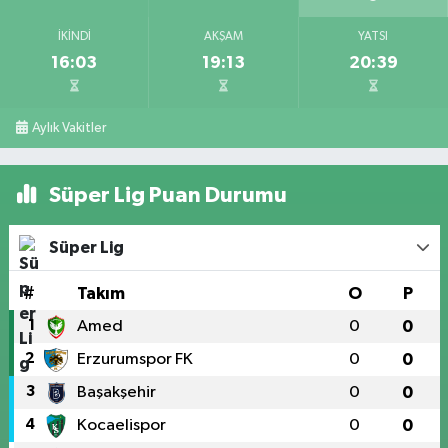
İKINDI
AKŞAM
YATSI
16:03
19:13
20:39
Aylık Vakitler
Süper Lig Puan Durumu
Süper Lig
#
Takım
O
P
1
Amed
0
0
2
Erzurumspor FK
0
0
3
Başakşehir
0
0
4
Kocaelispor
0
0