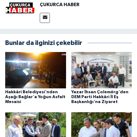
ÇUKURCA HABER
Bunlar da ilginizi çekebilir
Hakkâri Belediyesi'nden
Yazar İhsan Çolemêrg'den
Aşağı Bağlar'a Yoğun Asfalt
DEM Parti Hakkâri İl Eş
Mesaisi
Başkanlığı'na Ziyaret