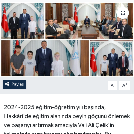
Son Dakika
Teknoloji
Yaşam
Paylaş
-
+
A
A
2024-2025 eğitim-öğretim yılı başında,
Hakkâri’de eğitim alanında beyin göçünü önlemek
ve başarıyı artırmak amacıyla Vali Ali Çelik’in