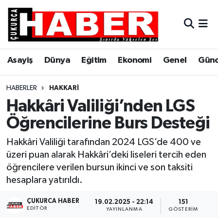
Asayiş
Hava Durumu
Asayiş
Dünya
Eğitim
Ekonomi
Genel
Gün
Dünya
Trafik Durumu
Eğitim
Süper Lig Puan Durumu ve Fikstür
HABERLER
HAKKARI
Hakkâri Valiliği’nden LGS
Ekonomi
Tüm Manşetler
Öğrencilerine Burs Desteği
Genel
Son Dakika Haberleri
Hakkâri Valiliği tarafından 2024 LGS’de 400 ve
üzeri puan alarak Hakkâri’deki liseleri tercih eden
Gündem
Haber Arşivi
öğrencilere verilen bursun ikinci ve son taksiti
hesaplara yatırıldı.
Hakkari
ÇUKURCA HABER
19.02.2025 - 22:14
151
EDITÖR
Siyaset
YAYINLANMA
GÖSTERIM