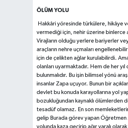
ÖLÜM YOLU
Hakkâri yöresinde türkülere, hikâye ve
vermediği için, nehir üzerine binlerce 
Virajların olduğu yerlere bariyerler ve
araçların nehre uçmaları engellenebili
için de çelikten ağlar kurulabilirdi. Am
olanları uyarmaktadır. Hem de her yıl c
bulunmalıdır. Bu işin bilimsel yönü ara
insanlar Zapa uçuyor. Bunun bir açıkla
devlet bu konuda karayollarına yol yapı
bozukluğundan kaynaklı ölümlerden de
tesadüf olamaz. En son memleketlerin
gelip Burada görev yapan Öğretmen Ay
yolunda kaza geçirip ağır yaralı olarak