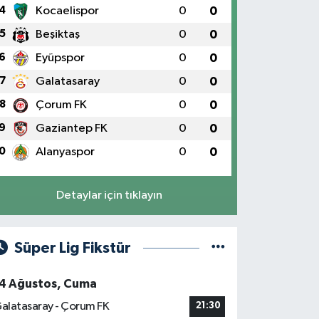
4
Kocaelispor
0
0
5
Beşiktaş
0
0
6
Eyüpspor
0
0
7
Galatasaray
0
0
8
Çorum FK
0
0
9
Gaziantep FK
0
0
0
Alanyaspor
0
0
Detaylar için tıklayın
Süper Lig Fikstür
4 Ağustos, Cuma
alatasaray - Çorum FK
21:30