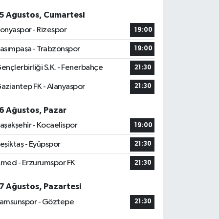
5 Ağustos, Cumartesi
onyaspor - Rizespor
19:00
asımpaşa - Trabzonspor
19:00
ençlerbirliği S.K. - Fenerbahçe
21:30
aziantep FK - Alanyaspor
21:30
6 Ağustos, Pazar
aşakşehir - Kocaelispor
19:00
eşiktaş - Eyüpspor
21:30
med - Erzurumspor FK
21:30
7 Ağustos, Pazartesi
amsunspor - Göztepe
21:30