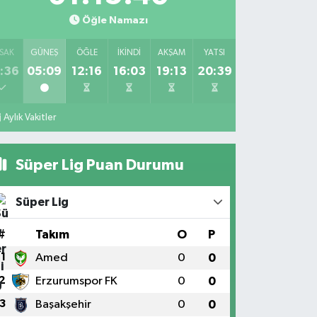
Öğle Namazı
SAK
GÜNEŞ
ÖĞLE
İKINDI
AKŞAM
YATSI
:36
05:09
12:16
16:03
19:13
20:39
Aylık Vakitler
Süper Lig Puan Durumu
Süper Lig
#
Takım
O
P
1
Amed
0
0
2
Erzurumspor FK
0
0
3
Başakşehir
0
0