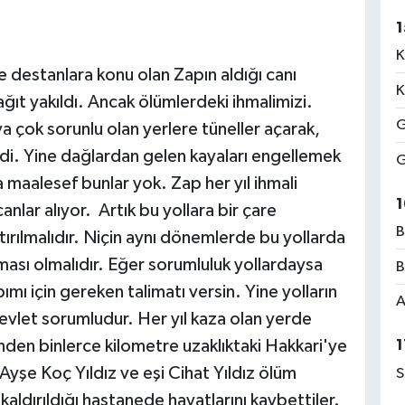
1
K
 destanlara konu olan Zapın aldığı canı
K
ağıt yakıldı. Ancak ölümlerdeki ihmalimizi.
G
ya çok sorunlu olan yerlere tüneller açarak,
rdi. Yine dağlardan gelen kayaları engellemek
G
a maalesef bunlar yok. Zap her yıl ihmali
1
anlar alıyor. Artık bu yollara bir çare
B
ştırılmalıdır. Niçin aynı dönemlerde bu yollarda
ması olmalıdır. Eğer sorumluluk yollardaysa
B
mı için gereken talimatı versin. Yine yolların
A
vlet sorumludur. Her yıl kaza olan yerde
den binlerce kilometre uzaklıktaki Hakkari'ye
1
şe Koç Yıldız ve eşi Cihat Yıldız ölüm
S
 kaldırıldığı hastanede hayatlarını kaybettiler.