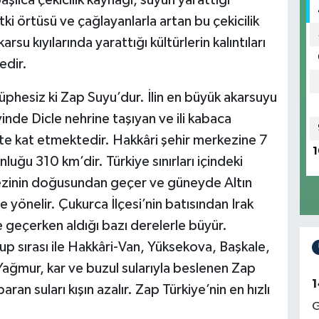
itki örtüsü ve çağlayanlarla artan bu çekicilik
su kıyılarında yarattığı kültürlerin kalıntıları
edir.
şüphesiz ki Zap Suyu’dur. İlin en büyük akarsuyu
inde Dicle nehrine taşıyan ve ili kabaca
e kat etmektedir. Hakkâri şehir merkezine 7
1
uğu 310 km’dir. Türkiye sınırları içindeki
ezinin doğusundan geçer ve güneyde Altın
yönelir. Çukurca İlçesi’nin batısından Irak
 geçerken aldığı bazı derelerle büyür.
p sırası ile Hakkâri-Van, Yüksekova, Başkale,
. Yağmur, kar ve buzul sularıyla beslenen Zap
1
an suları kışın azalır. Zap Türkiye’nin en hızlı
G