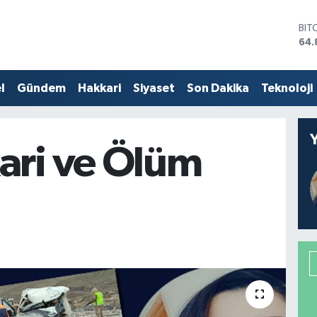
DO
47,
EU
55,
STE
l
Gündem
Hakkari
Siyaset
Son Dakika
Teknoloji
64,
GRA
666
BİS
ari ve Ölüm
13.
BIT
64.