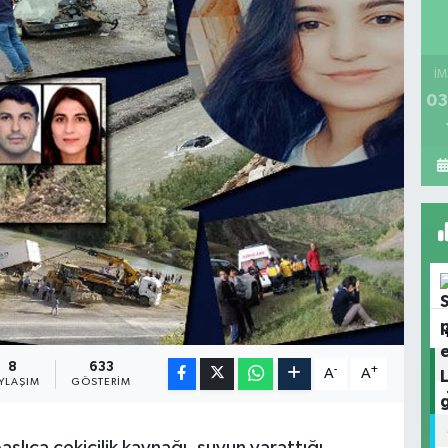
İM
03
8
633
-
+
A
A
YLAŞIM
GÖSTERIM
aşlıca çekicilik kaynağı, suyun yarattığı