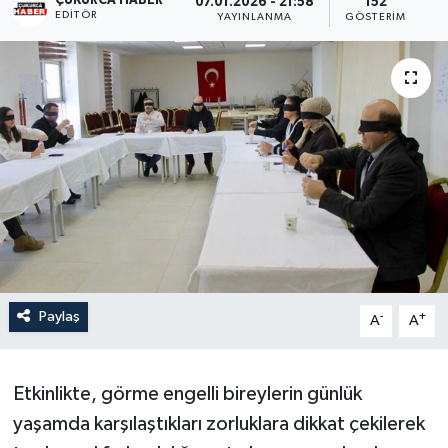
ÇUKURCA HABER
07.01.2026 - 21:58
152
EDITÖR
YAYINLANMA
GÖSTERIM
Son Dakika
Teknoloji
Yaşam
Paylaş
-
+
A
A
Etkinlikte, görme engelli bireylerin günlük
yaşamda karşılaştıkları zorluklara dikkat çekilerek