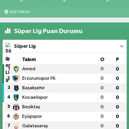
Aylık Vakitler
Süper Lig Puan Durumu
Süper Lig
#
Takım
O
P
1
Amed
0
0
2
Erzurumspor FK
0
0
3
Başakşehir
0
0
4
Kocaelispor
0
0
5
Beşiktaş
0
0
6
Eyüpspor
0
0
7
Galatasaray
0
0