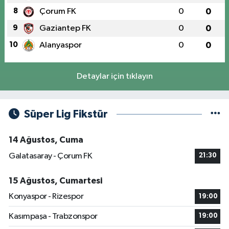
8
Çorum FK
0
0
9
Gaziantep FK
0
0
10
Alanyaspor
0
0
Detaylar için tıklayın
Süper Lig Fikstür
14 Ağustos, Cuma
Galatasaray - Çorum FK
21:30
15 Ağustos, Cumartesi
Konyaspor - Rizespor
19:00
Kasımpaşa - Trabzonspor
19:00