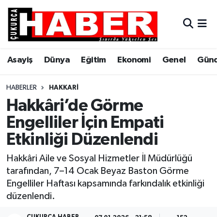
Asayiş
Hava Durumu
Asayiş
Dünya
Eğitim
Ekonomi
Genel
Gün
Dünya
Trafik Durumu
Eğitim
Süper Lig Puan Durumu ve Fikstür
HABERLER
HAKKARI
Hakkâri’de Görme
Ekonomi
Tüm Manşetler
Engelliler İçin Empati
Etkinliği Düzenlendi
Genel
Son Dakika Haberleri
Hakkâri Aile ve Sosyal Hizmetler İl Müdürlüğü
Gündem
Haber Arşivi
tarafından, 7–14 Ocak Beyaz Baston Görme
Engelliler Haftası kapsamında farkındalık etkinliği
Hakkari
düzenlendi.
Siyaset