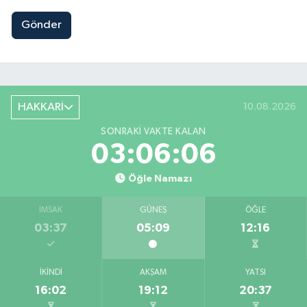
Gönder
HAKKARİ
10.08.2026
SONRAKI VAKTE KALAN
03:06:05
Öğle Namazı
İMSAK
GÜNEŞ
ÖĞLE
03:37
05:09
12:16
İKINDI
AKŞAM
YATSI
16:02
19:12
20:37