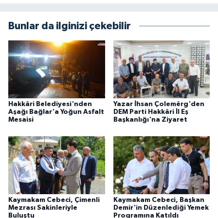
Bunlar da ilginizi çekebilir
Hakkâri Belediyesi'nden
Yazar İhsan Çolemêrg'den
Aşağı Bağlar'a Yoğun Asfalt
DEM Parti Hakkâri İl Eş
Mesaisi
Başkanlığı'na Ziyaret
Kaymakam Cebeci, Çimenli
Kaymakam Cebeci, Başkan
Mezrası Sakinleriyle
Demir'in Düzenlediği Yemek
Buluştu
Programına Katıldı