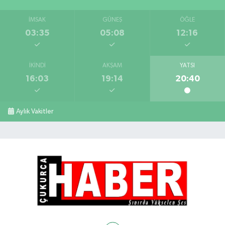
İMSAK
GÜNEŞ
ÖĞLE
03:35
05:08
12:16
İKINDI
AKŞAM
YATSI
16:03
19:14
20:40
Aylık Vakitler