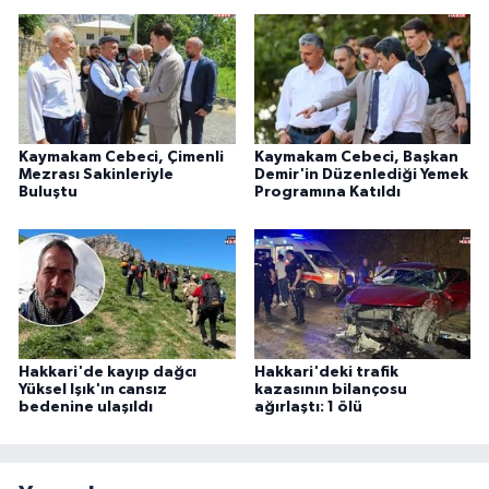
Kaymakam Cebeci, Çimenli
Kaymakam Cebeci, Başkan
Mezrası Sakinleriyle
Demir'in Düzenlediği Yemek
Buluştu
Programına Katıldı
Hakkari'de kayıp dağcı
Hakkari'deki trafik
Yüksel Işık'ın cansız
kazasının bilançosu
bedenine ulaşıldı
ağırlaştı: 1 ölü