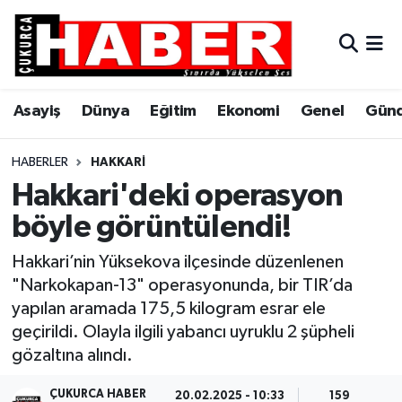
Asayiş
Hava Durumu
Asayiş
Dünya
Eğitim
Ekonomi
Genel
Gün
Dünya
Trafik Durumu
Eğitim
Süper Lig Puan Durumu ve Fikstür
HABERLER
HAKKARI
Hakkari'deki operasyon
Ekonomi
Tüm Manşetler
böyle görüntülendi!
Genel
Son Dakika Haberleri
Hakkari’nin Yüksekova ilçesinde düzenlenen
"Narkokapan-13" operasyonunda, bir TIR’da
Gündem
Haber Arşivi
yapılan aramada 175,5 kilogram esrar ele
geçirildi. Olayla ilgili yabancı uyruklu 2 şüpheli
Hakkari
gözaltına alındı.
Siyaset
ÇUKURCA HABER
20.02.2025 - 10:33
159