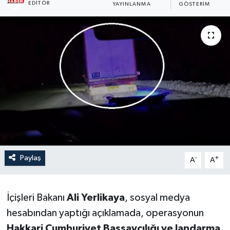
EDITÖR
YAYINLANMA
GÖSTERIM
Son Dakika
Teknoloji
Yaşam
Paylaş
-
+
A
A
İçişleri Bakanı
Ali Yerlikaya
, sosyal medya
hesabından yaptığı açıklamada, operasyonun
Hakkari Cumhuriyet Başsavcılığı ve Jandarma