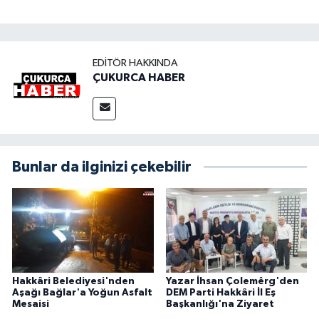
EDITÖR HAKKINDA
ÇUKURCA HABER
Bunlar da ilginizi çekebilir
Hakkâri Belediyesi'nden
Yazar İhsan Çolemêrg'den
Aşağı Bağlar'a Yoğun Asfalt
DEM Parti Hakkâri İl Eş
Mesaisi
Başkanlığı'na Ziyaret