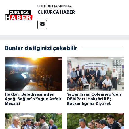
EDITÖR HAKKINDA
ÇUKURCA HABER
Bunlar da ilginizi çekebilir
Hakkâri Belediyesi'nden
Yazar İhsan Çolemêrg'den
Aşağı Bağlar'a Yoğun Asfalt
DEM Parti Hakkâri İl Eş
Mesaisi
Başkanlığı'na Ziyaret