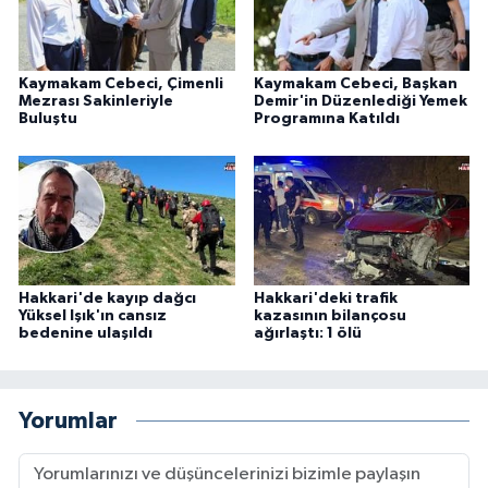
Kaymakam Cebeci, Çimenli
Kaymakam Cebeci, Başkan
Mezrası Sakinleriyle
Demir'in Düzenlediği Yemek
Buluştu
Programına Katıldı
Hakkari'de kayıp dağcı
Hakkari'deki trafik
Yüksel Işık'ın cansız
kazasının bilançosu
bedenine ulaşıldı
ağırlaştı: 1 ölü
Yorumlar