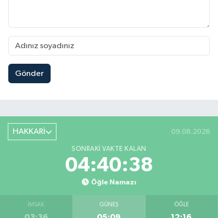
Gönder
HAKKARİ
09.08.2026
SONRAKI VAKTE KALAN
04:40:37
Öğle Namazı
İMSAK
GÜNEŞ
ÖĞLE
03:36
05:09
12:16