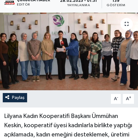
ÇUKURCA HABER
28.02.2025 - 01:31
139
EDITÖR
YAYINLANMA
GÖSTERIM
Son Dakika
Teknoloji
Yaşam
Paylaş
-
+
A
A
Lilyana Kadın Kooperatifi Başkanı Ümmühan
Keskin, kooperatif üyesi kadınlarla birlikte yaptığı
açıklamada, kadın emeğini desteklemek, üretimi