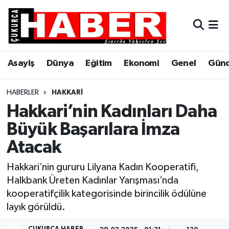
Asayiş
Hava Durumu
Asayiş
Dünya
Eğitim
Ekonomi
Genel
Gün
Dünya
Trafik Durumu
Eğitim
Süper Lig Puan Durumu ve Fikstür
HABERLER
HAKKARI
Hakkari’nin Kadınları Daha
Ekonomi
Tüm Manşetler
Büyük Başarılara İmza
Atacak
Genel
Son Dakika Haberleri
Hakkari’nin gururu Lilyana Kadın Kooperatifi,
Gündem
Haber Arşivi
Halkbank Üreten Kadınlar Yarışması’nda
kooperatifçilik kategorisinde birincilik ödülüne
Hakkari
layık görüldü.
Siyaset