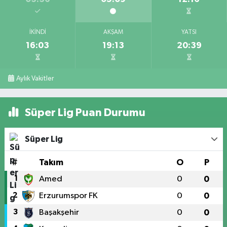
İKINDI
AKŞAM
YATSI
16:03
19:13
20:39
Aylık Vakitler
Süper Lig Puan Durumu
Süper Lig
#
Takım
O
P
1
Amed
0
0
2
Erzurumspor FK
0
0
3
Başakşehir
0
0