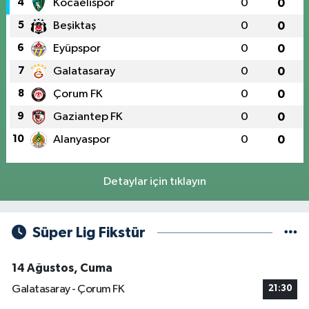
4
Kocaelispor
0
0
5
Beşiktaş
0
0
6
Eyüpspor
0
0
7
Galatasaray
0
0
8
Çorum FK
0
0
9
Gaziantep FK
0
0
10
Alanyaspor
0
0
Detaylar için tıklayın
Süper Lig Fikstür
14 Ağustos, Cuma
Galatasaray - Çorum FK
21:30