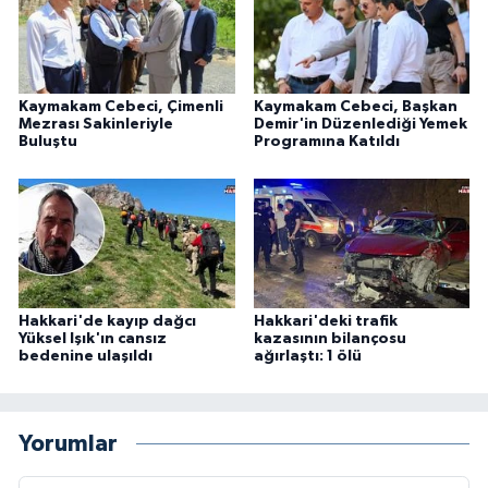
Kaymakam Cebeci, Çimenli
Kaymakam Cebeci, Başkan
Mezrası Sakinleriyle
Demir'in Düzenlediği Yemek
Buluştu
Programına Katıldı
Hakkari'de kayıp dağcı
Hakkari'deki trafik
Yüksel Işık'ın cansız
kazasının bilançosu
bedenine ulaşıldı
ağırlaştı: 1 ölü
Yorumlar