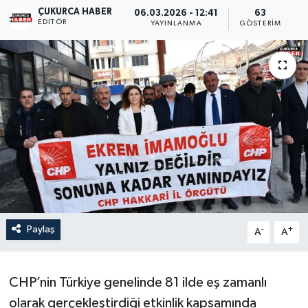
ÇUKURCA HABER
06.03.2026 - 12:41
63
EDITÖR
Son Dakika
YAYINLANMA
GÖSTERIM
Teknoloji
Yaşam
Paylaş
-
+
A
A
CHP’nin Türkiye genelinde 81 ilde eş zamanlı
olarak gerçekleştirdiği etkinlik kapsamında