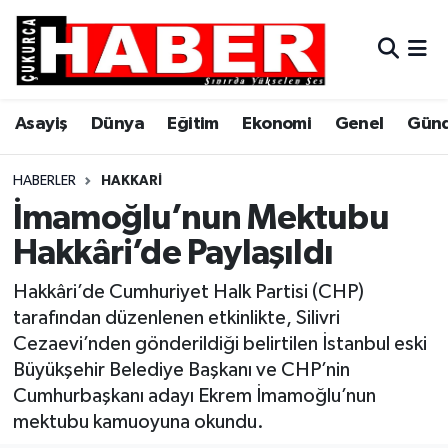
Asayiş
Hava Durumu
Asayiş
Dünya
Eğitim
Ekonomi
Genel
Gün
Dünya
Trafik Durumu
Eğitim
Süper Lig Puan Durumu ve Fikstür
HABERLER
HAKKARI
İmamoğlu’nun Mektubu
Ekonomi
Tüm Manşetler
Hakkâri’de Paylaşıldı
Genel
Son Dakika Haberleri
Hakkâri’de Cumhuriyet Halk Partisi (CHP)
tarafından düzenlenen etkinlikte, Silivri
Gündem
Haber Arşivi
Cezaevi’nden gönderildiği belirtilen İstanbul eski
Büyükşehir Belediye Başkanı ve CHP’nin
Hakkari
Cumhurbaşkanı adayı Ekrem İmamoğlu’nun
mektubu kamuoyuna okundu.
Siyaset