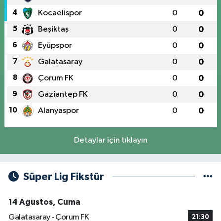
4
Kocaelispor
0
0
5
Beşiktaş
0
0
6
Eyüpspor
0
0
7
Galatasaray
0
0
8
Çorum FK
0
0
9
Gaziantep FK
0
0
10
Alanyaspor
0
0
Detaylar için tıklayın
Süper Lig Fikstür
14 Ağustos, Cuma
Galatasaray - Çorum FK
21:30