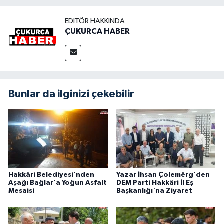
EDITÖR HAKKINDA
ÇUKURCA HABER
Bunlar da ilginizi çekebilir
Hakkâri Belediyesi'nden
Yazar İhsan Çolemêrg'den
Aşağı Bağlar'a Yoğun Asfalt
DEM Parti Hakkâri İl Eş
Mesaisi
Başkanlığı'na Ziyaret