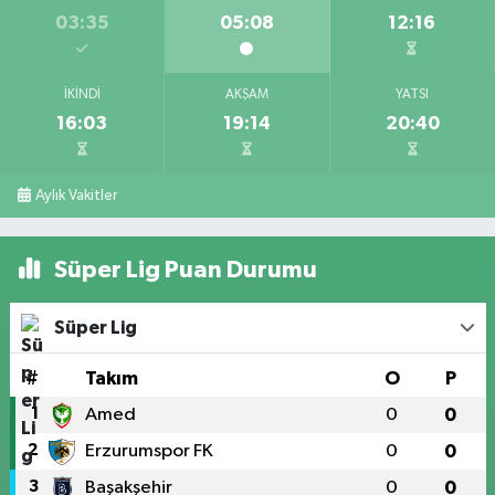
03:35
05:08
12:16
İKINDI
AKŞAM
YATSI
16:03
19:14
20:40
Aylık Vakitler
Süper Lig Puan Durumu
Süper Lig
#
Takım
O
P
1
Amed
0
0
2
Erzurumspor FK
0
0
3
Başakşehir
0
0