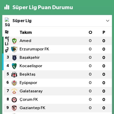
Süper Lig Puan Durumu
Süper Lig
#
Takım
O
P
1
Amed
0
0
2
Erzurumspor FK
0
0
3
Başakşehir
0
0
4
Kocaelispor
0
0
5
Beşiktaş
0
0
6
Eyüpspor
0
0
7
Galatasaray
0
0
8
Çorum FK
0
0
9
Gaziantep FK
0
0