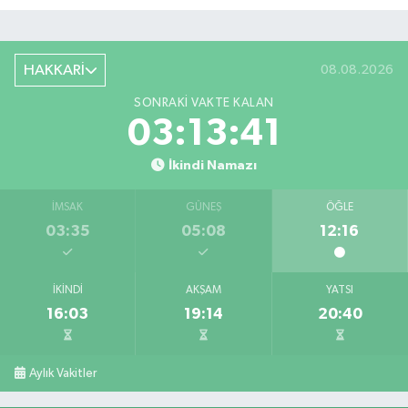
HAKKARİ
08.08.2026
SONRAKI VAKTE KALAN
03:13:41
İkindi Namazı
İMSAK
GÜNEŞ
ÖĞLE
03:35
05:08
12:16
İKINDI
AKŞAM
YATSI
16:03
19:14
20:40
Aylık Vakitler