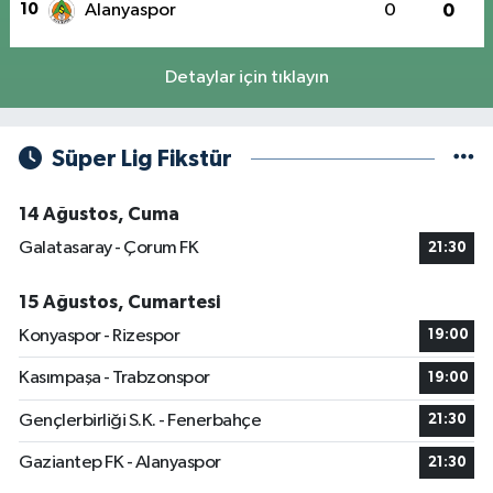
10
Alanyaspor
0
0
Detaylar için tıklayın
Süper Lig Fikstür
14 Ağustos, Cuma
Galatasaray - Çorum FK
21:30
15 Ağustos, Cumartesi
Konyaspor - Rizespor
19:00
Kasımpaşa - Trabzonspor
19:00
Gençlerbirliği S.K. - Fenerbahçe
21:30
Gaziantep FK - Alanyaspor
21:30