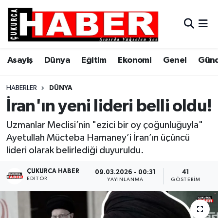
Asayiş
Hava Durumu
Asayiş
Dünya
Eğitim
Ekonomi
Genel
Gün
Dünya
Trafik Durumu
Eğitim
Süper Lig Puan Durumu ve Fikstür
HABERLER
DÜNYA
İran'ın yeni lideri belli oldu!
Ekonomi
Tüm Manşetler
Uzmanlar Meclisi’nin "ezici bir oy çoğunluğuyla"
Genel
Son Dakika Haberleri
Ayetullah Mücteba Hamaney’i İran’ın üçüncü
lideri olarak belirlediği duyuruldu.
Gündem
Haber Arşivi
ÇUKURCA HABER
09.03.2026 - 00:31
41
EDITÖR
YAYINLANMA
GÖSTERIM
Hakkari
Siyaset