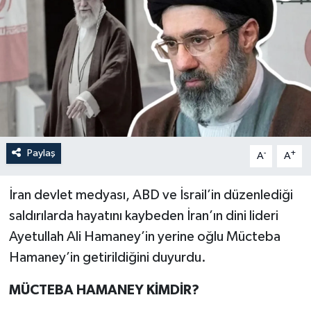
Son Dakika
Teknoloji
Yaşam
Paylaş
-
+
A
A
İran devlet medyası, ABD ve İsrail’in düzenlediği
saldırılarda hayatını kaybeden İran’ın dini lideri
Ayetullah Ali Hamaney’in yerine oğlu Mücteba
Hamaney’in getirildiğini duyurdu.
MÜCTEBA HAMANEY KİMDİR?