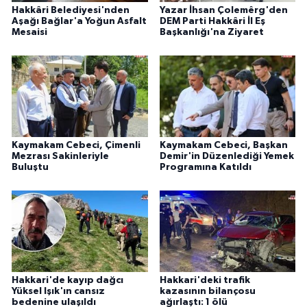
Hakkâri Belediyesi'nden
Yazar İhsan Çolemêrg'den
Aşağı Bağlar'a Yoğun Asfalt
DEM Parti Hakkâri İl Eş
Mesaisi
Başkanlığı'na Ziyaret
Kaymakam Cebeci, Çimenli
Kaymakam Cebeci, Başkan
Mezrası Sakinleriyle
Demir'in Düzenlediği Yemek
Buluştu
Programına Katıldı
Hakkari'de kayıp dağcı
Hakkari'deki trafik
Yüksel Işık'ın cansız
kazasının bilançosu
bedenine ulaşıldı
ağırlaştı: 1 ölü