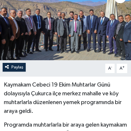
Son Dakika
Teknoloji
Yaşam
Paylaş
-
+
A
A
Kaymakam Cebeci 19 Ekim Muhtarlar Günü
dolayısıyla Çukurca ilçe merkez mahalle ve köy
muhtarlarla düzenlenen yemek programında bir
araya geldi.
Programda muhtarlarla bir araya gelen kaymakam