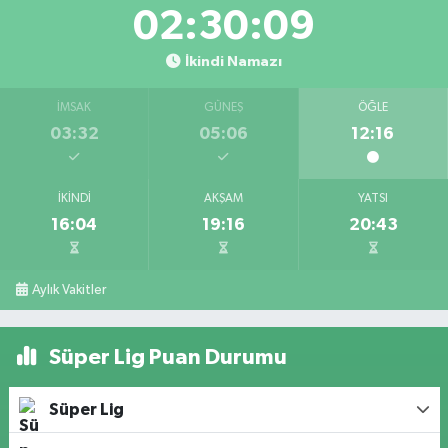
02:30:08
İkindi Namazı
İMSAK
GÜNEŞ
ÖĞLE
03:32
05:06
12:16
İKINDI
AKŞAM
YATSI
16:04
19:16
20:43
Aylık Vakitler
Süper Lig Puan Durumu
Süper Lig