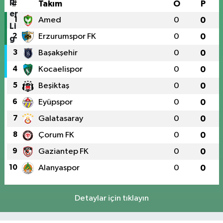
#
Takım
O
P
1
Amed
0
0
2
Erzurumspor FK
0
0
3
Başakşehir
0
0
4
Kocaelispor
0
0
5
Beşiktaş
0
0
6
Eyüpspor
0
0
7
Galatasaray
0
0
8
Çorum FK
0
0
9
Gaziantep FK
0
0
10
Alanyaspor
0
0
Detaylar için tıklayın