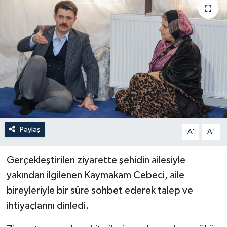
Son Dakika
Teknoloji
Yaşam
Paylaş
-
+
A
A
Gerçekleştirilen ziyarette şehidin ailesiyle
yakından ilgilenen Kaymakam Cebeci, aile
bireyleriyle bir süre sohbet ederek talep ve
ihtiyaçlarını dinledi.