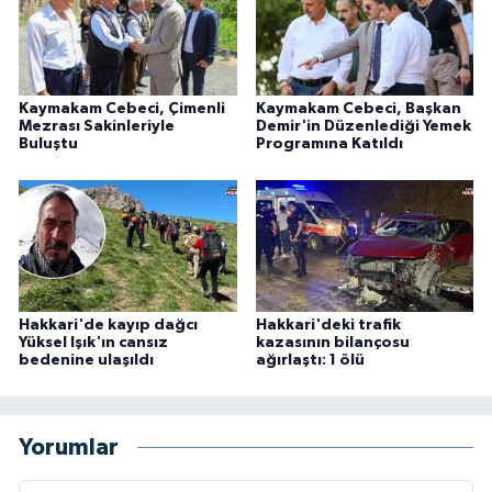
Kaymakam Cebeci, Çimenli
Kaymakam Cebeci, Başkan
Mezrası Sakinleriyle
Demir'in Düzenlediği Yemek
Buluştu
Programına Katıldı
Hakkari'de kayıp dağcı
Hakkari'deki trafik
Yüksel Işık'ın cansız
kazasının bilançosu
bedenine ulaşıldı
ağırlaştı: 1 ölü
Yorumlar