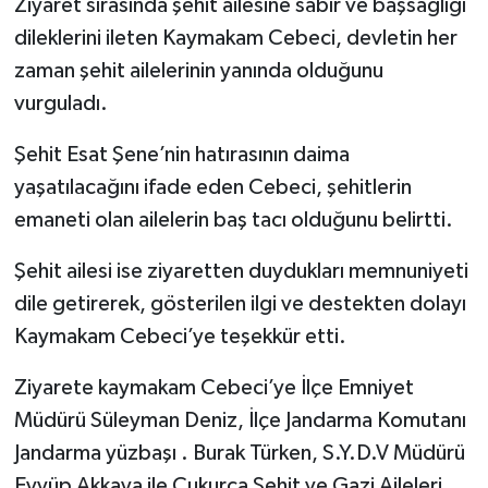
Ziyaret sırasında şehit ailesine sabır ve başsağlığı
dileklerini ileten Kaymakam Cebeci, devletin her
zaman şehit ailelerinin yanında olduğunu
vurguladı.
Şehit Esat Şene’nin hatırasının daima
yaşatılacağını ifade eden Cebeci, şehitlerin
emaneti olan ailelerin baş tacı olduğunu belirtti.
Şehit ailesi ise ziyaretten duydukları memnuniyeti
dile getirerek, gösterilen ilgi ve destekten dolayı
Kaymakam Cebeci’ye teşekkür etti.
Ziyarete kaymakam Cebeci’ye İlçe Emniyet
Müdürü Süleyman Deniz, İlçe Jandarma Komutanı
Jandarma yüzbaşı . Burak Türken, S.Y.D.V Müdürü
Eyyüp Akkaya ile Çukurca Şehit ve Gazi Aileleri