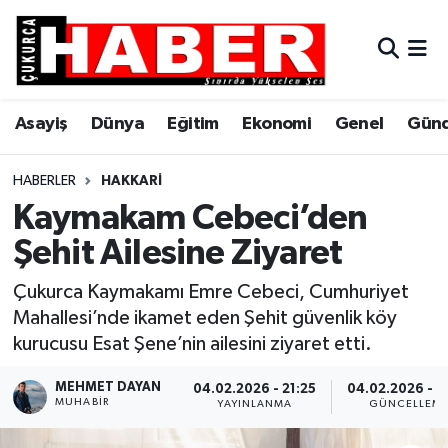
Asayiş
Hava Durumu
Asayiş
Dünya
Eğitim
Ekonomi
Genel
Gün
Dünya
Trafik Durumu
Eğitim
Süper Lig Puan Durumu ve Fikstür
HABERLER
HAKKARI
Kaymakam Cebeci’den
Ekonomi
Tüm Manşetler
Şehit Ailesine Ziyaret
Genel
Son Dakika Haberleri
Çukurca Kaymakamı Emre Cebeci, Cumhuriyet
Mahallesi’nde ikamet eden Şehit güvenlik köy
Gündem
Haber Arşivi
kurucusu Esat Şene’nin ailesini ziyaret etti.
Hakkari
MEHMET DAYAN
04.02.2026 - 21:25
04.02.2026 - 2
MUHABIR
YAYINLANMA
GÜNCELLEM
Siyaset