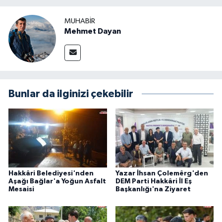
MUHABIR
Mehmet Dayan
Bunlar da ilginizi çekebilir
Hakkâri Belediyesi'nden
Yazar İhsan Çolemêrg'den
Aşağı Bağlar'a Yoğun Asfalt
DEM Parti Hakkâri İl Eş
Mesaisi
Başkanlığı'na Ziyaret