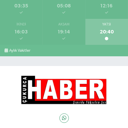
03:35
05:08
12:16
İKINDI
AKŞAM
YATSI
16:03
19:14
20:40
Aylık Vakitler