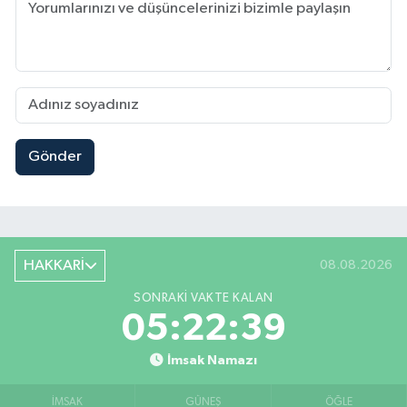
Gönder
HAKKARİ
08.08.2026
SONRAKI VAKTE KALAN
05:22:39
İmsak Namazı
İMSAK
GÜNEŞ
ÖĞLE