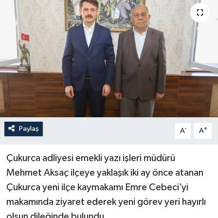
Son Dakika
Teknoloji
Yaşam
Paylaş
-
+
A
A
Çukurca adliyesi emekli yazı işleri müdürü
Mehmet Aksaç ilçeye yaklaşık iki ay önce atanan
Çukurca yeni ilçe kaymakamı Emre Cebeci’yi
makamında ziyaret ederek yeni görev yeri hayırlı
olsun dileğinde bulundu.