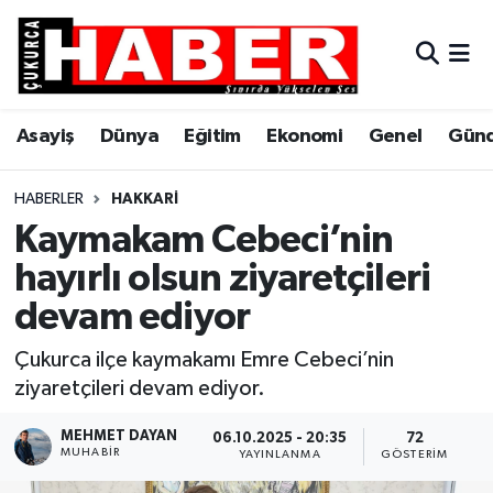
Asayiş
Hava Durumu
Asayiş
Dünya
Eğitim
Ekonomi
Genel
Gün
Dünya
Trafik Durumu
Eğitim
Süper Lig Puan Durumu ve Fikstür
HABERLER
HAKKARI
Kaymakam Cebeci’nin
Ekonomi
Tüm Manşetler
hayırlı olsun ziyaretçileri
devam ediyor
Genel
Son Dakika Haberleri
Çukurca ilçe kaymakamı Emre Cebeci’nin
Gündem
Haber Arşivi
ziyaretçileri devam ediyor.
Hakkari
MEHMET DAYAN
06.10.2025 - 20:35
72
MUHABIR
YAYINLANMA
GÖSTERIM
Siyaset