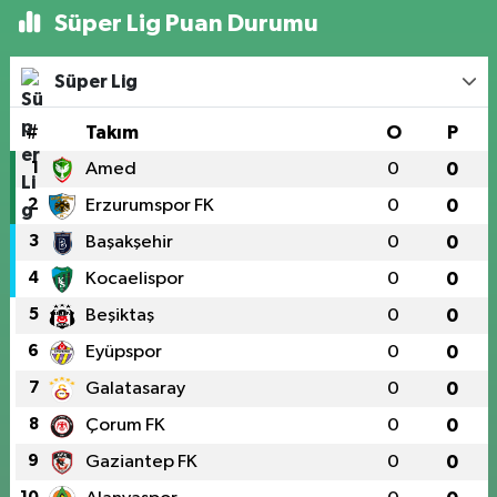
Süper Lig Puan Durumu
Süper Lig
#
Takım
O
P
1
Amed
0
0
2
Erzurumspor FK
0
0
3
Başakşehir
0
0
4
Kocaelispor
0
0
5
Beşiktaş
0
0
6
Eyüpspor
0
0
7
Galatasaray
0
0
8
Çorum FK
0
0
9
Gaziantep FK
0
0