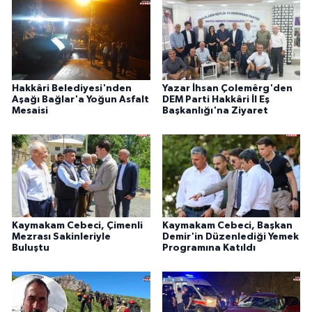
Hakkâri Belediyesi'nden
Yazar İhsan Çolemêrg'den
Aşağı Bağlar'a Yoğun Asfalt
DEM Parti Hakkâri İl Eş
Mesaisi
Başkanlığı'na Ziyaret
Kaymakam Cebeci, Çimenli
Kaymakam Cebeci, Başkan
Mezrası Sakinleriyle
Demir'in Düzenlediği Yemek
Buluştu
Programına Katıldı