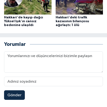
Hakkari'de kayıp dağcı
Hakkari'deki trafik
Yüksel Işık'ın cansız
kazasının bilançosu
bedenine ulaşıldı
ağırlaştı: 1 ölü
Yorumlar
Gönder