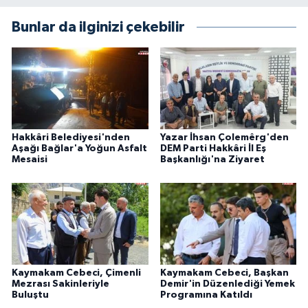
Bunlar da ilginizi çekebilir
Hakkâri Belediyesi'nden
Yazar İhsan Çolemêrg'den
Aşağı Bağlar'a Yoğun Asfalt
DEM Parti Hakkâri İl Eş
Mesaisi
Başkanlığı'na Ziyaret
Kaymakam Cebeci, Çimenli
Kaymakam Cebeci, Başkan
Mezrası Sakinleriyle
Demir'in Düzenlediği Yemek
Buluştu
Programına Katıldı