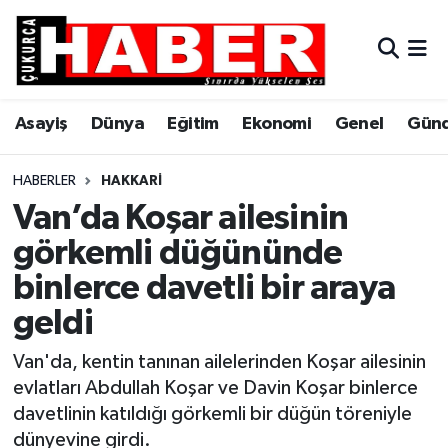
Asayiş
Hava Durumu
Asayiş
Dünya
Eğitim
Ekonomi
Genel
Gün
Dünya
Trafik Durumu
Eğitim
Süper Lig Puan Durumu ve Fikstür
HABERLER
HAKKARI
Van’da Koşar ailesinin
Ekonomi
Tüm Manşetler
görkemli düğününde
binlerce davetli bir araya
Genel
Son Dakika Haberleri
geldi
Gündem
Haber Arşivi
Van'da, kentin tanınan ailelerinden Koşar ailesinin
Hakkari
evlatları Abdullah Koşar ve Davin Koşar binlerce
davetlinin katıldığı görkemli bir düğün töreniyle
Siyaset
dünyevine girdi.