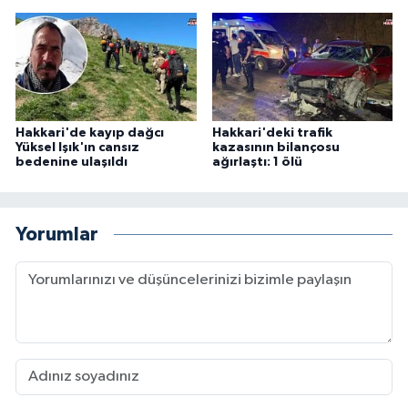
Hakkari'de kayıp dağcı
Hakkari'deki trafik
Yüksel Işık'ın cansız
kazasının bilançosu
bedenine ulaşıldı
ağırlaştı: 1 ölü
Yorumlar