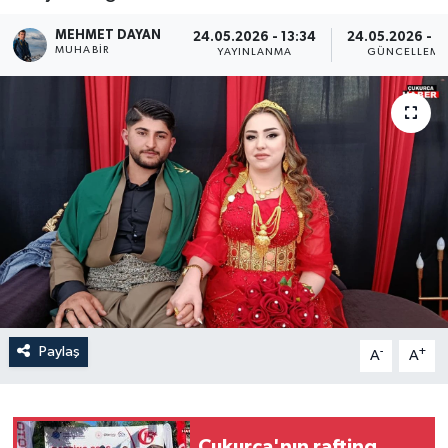
Son Dakika
MEHMET DAYAN
24.05.2026 - 13:34
24.05.2026 - 13
MUHABIR
YAYINLANMA
GÜNCELLEME
Teknoloji
Yaşam
Paylaş
-
+
A
A
Çukurca'nın rafting