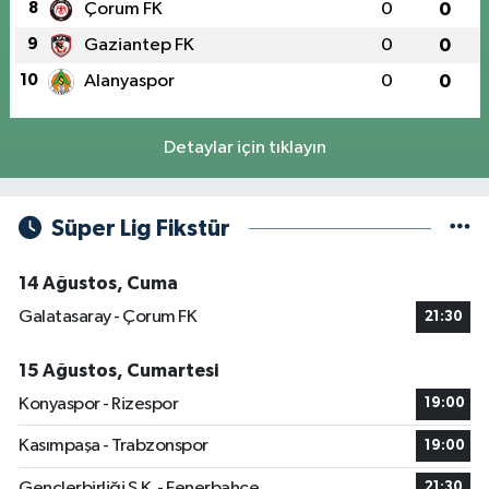
8
Çorum FK
0
0
9
Gaziantep FK
0
0
10
Alanyaspor
0
0
Detaylar için tıklayın
Süper Lig Fikstür
14 Ağustos, Cuma
Galatasaray - Çorum FK
21:30
15 Ağustos, Cumartesi
Konyaspor - Rizespor
19:00
Kasımpaşa - Trabzonspor
19:00
Gençlerbirliği S.K. - Fenerbahçe
21:30