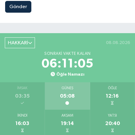
Gönder
HAKKARİ
08.08.2026
SONRAKI VAKTE KALAN
06:11:04
Öğle Namazı
İMSAK
GÜNEŞ
ÖĞLE
03:35
05:08
12:16
İKINDI
AKŞAM
YATSI
16:03
19:14
20:40