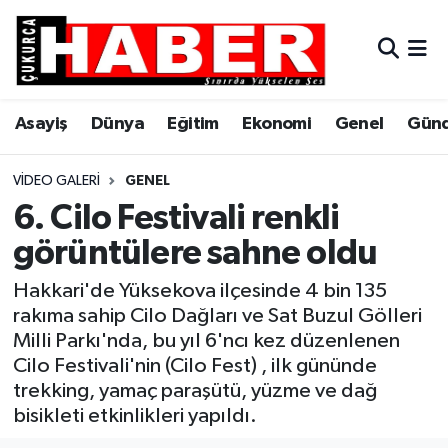
Asayiş
Hava Durumu
Asayiş
Dünya
Eğitim
Ekonomi
Genel
Gün
Dünya
Trafik Durumu
Eğitim
Süper Lig Puan Durumu ve Fikstür
VIDEO GALERI
GENEL
6. Cilo Festivali renkli
Ekonomi
Tüm Manşetler
görüntülere sahne oldu
Genel
Son Dakika Haberleri
Hakkari'de Yüksekova ilçesinde 4 bin 135
rakıma sahip Cilo Dağları ve Sat Buzul Gölleri
Gündem
Haber Arşivi
Milli Parkı'nda, bu yıl 6'ncı kez düzenlenen
Cilo Festivali'nin (Cilo Fest) , ilk gününde
Hakkari
trekking, yamaç paraşütü, yüzme ve dağ
bisikleti etkinlikleri yapıldı.
Siyaset