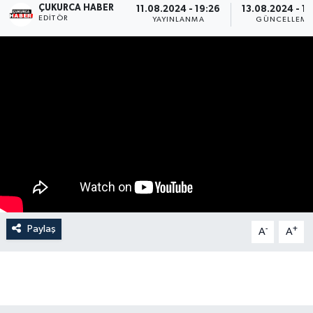
ÇUKURCA HABER
11.08.2024 - 19:26
13.08.2024 - 19
EDITÖR
YAYINLANMA
GÜNCELLEME
Son Dakika
Teknoloji
Yaşam
Paylaş
-
+
A
A