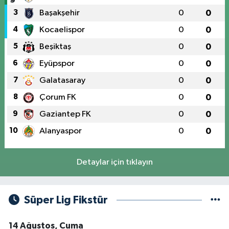
3
Başakşehir
0
0
4
Kocaelispor
0
0
5
Beşiktaş
0
0
6
Eyüpspor
0
0
7
Galatasaray
0
0
8
Çorum FK
0
0
9
Gaziantep FK
0
0
10
Alanyaspor
0
0
Detaylar için tıklayın
Süper Lig Fikstür
14 Ağustos, Cuma