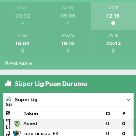
İMSAK
GÜNEŞ
ÖĞLE
03:32
05:06
12:16
İKINDI
AKŞAM
YATSI
16:04
19:16
20:43
Aylık Vakitler
Süper Lig Puan Durumu
Süper Lig
#
Takım
O
P
1
Amed
0
0
2
Erzurumspor FK
0
0