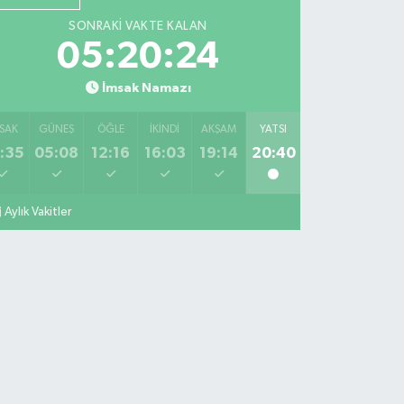
SONRAKI VAKTE KALAN
05:20:24
İmsak Namazı
SAK
GÜNEŞ
ÖĞLE
İKINDI
AKŞAM
YATSI
:35
05:08
12:16
16:03
19:14
20:40
Aylık Vakitler