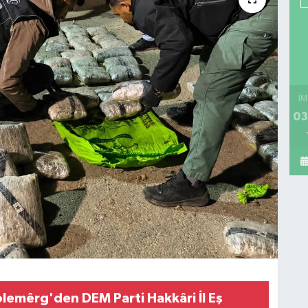
İM
03
olemêrg'den DEM Parti Hakkâri İl Eş