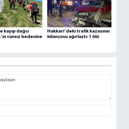
e kayıp dağcı
Hakkari'deki trafik kazasının
k'ın cansız bedenine
bilançosu ağırlaştı: 1 ölü