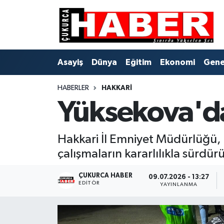
Asayiş
Hava Durumu
Asayiş
Dünya
Eğitim
Ekonomi
Gene
Dünya
Trafik Durumu
HABERLER
HAKKARI
Eğitim
Süper Lig Puan Durumu ve Fikstür
Yüksekova'd
Ekonomi
Tüm Manşetler
Hakkari İl Emniyet Müdürlüğü, 
Genel
Son Dakika Haberleri
çalışmaların kararlılıkla sürdü
Gündem
Haber Arşivi
ÇUKURCA HABER
09.07.2026 - 13:27
EDITÖR
YAYINLANMA
Hakkari
Siyaset