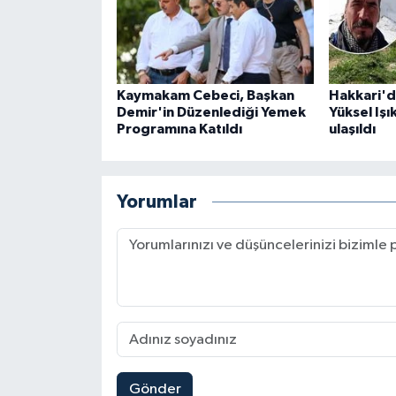
Kaymakam Cebeci, Başkan
Hakkari'd
Demir'in Düzenlediği Yemek
Yüksel Işı
Programına Katıldı
ulaşıldı
Yorumlar
Gönder