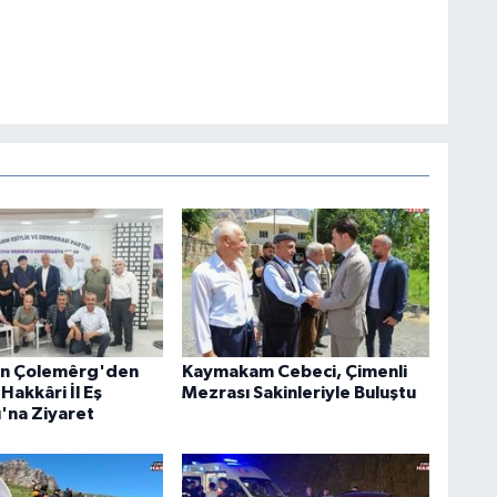
an Çolemêrg'den
Kaymakam Cebeci, Çimenli
Hakkâri İl Eş
Mezrası Sakinleriyle Buluştu
ı'na Ziyaret