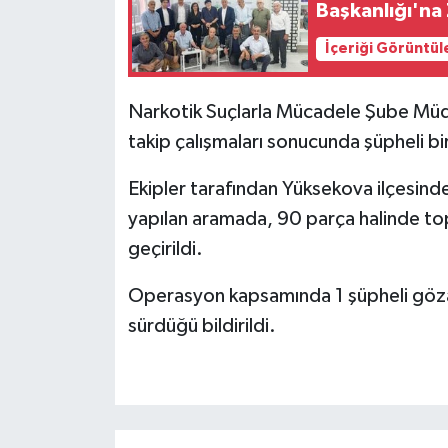
Başkanlığı'na
İçeriği Görüntül
Narkotik Suçlarla Mücadele Şube Müdür
takip çalışmaları sonucunda şüpheli bir
Ekipler tarafından Yüksekova ilçesin
yapılan aramada, 90 parça halinde t
geçirildi.
Operasyon kapsamında 1 şüpheli gözaltın
sürdüğü bildirildi.