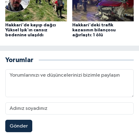
Hakkari'de kayıp dağcı
Hakkari'deki trafik
Yüksel Işık'ın cansız
kazasının bilançosu
bedenine ulaşıldı
ağırlaştı: 1 ölü
Yorumlar
Gönder