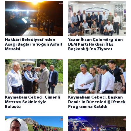
Hakkâri Belediyesi'nden
Yazar İhsan Çolemêrg'den
Aşağı Bağlar'a Yoğun Asfalt
DEM Parti Hakkâri İl Eş
Mesaisi
Başkanlığı'na Ziyaret
Kaymakam Cebeci, Çimenli
Kaymakam Cebeci, Başkan
Mezrası Sakinleriyle
Demir'in Düzenlediği Yemek
Buluştu
Programına Katıldı