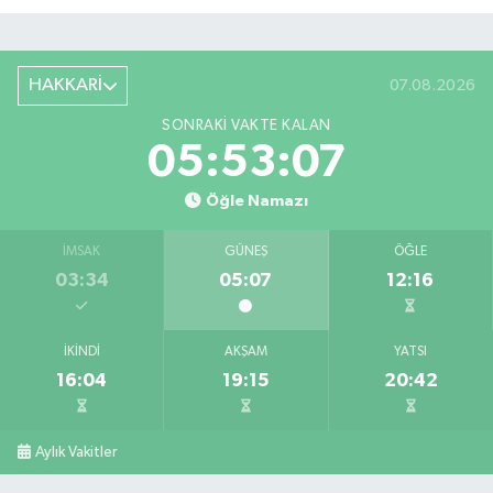
HAKKARİ
07.08.2026
SONRAKI VAKTE KALAN
05:53:06
Öğle Namazı
İMSAK
GÜNEŞ
ÖĞLE
03:34
05:07
12:16
İKINDI
AKŞAM
YATSI
16:04
19:15
20:42
Aylık Vakitler