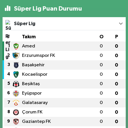
Süper Lig Puan Durumu
Süper Lig
#
Takım
O
P
1
Amed
0
0
2
Erzurumspor FK
0
0
3
Başakşehir
0
0
4
Kocaelispor
0
0
5
Beşiktaş
0
0
6
Eyüpspor
0
0
7
Galatasaray
0
0
8
Çorum FK
0
0
9
Gaziantep FK
0
0