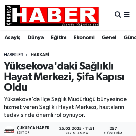
Asayiş
Hava Durumu
Asayiş
Dünya
Eğitim
Ekonomi
Genel
Gün
Dünya
Trafik Durumu
Eğitim
Süper Lig Puan Durumu ve Fikstür
HABERLER
HAKKARI
Yüksekova'daki Sağlıklı
Ekonomi
Tüm Manşetler
Hayat Merkezi, Şifa Kapısı
Oldu
Genel
Son Dakika Haberleri
Yüksekova’da İlçe Sağlık Müdürlüğü bünyesinde
Gündem
Haber Arşivi
hizmet veren Sağlıklı Hayat Merkezi, hastaların
tedavisinde önemli rol oynuyor.
Hakkari
ÇUKURCA HABER
25.02.2025 - 11:51
257
Siyaset
EDITÖR
YAYINLANMA
GÖSTERIM