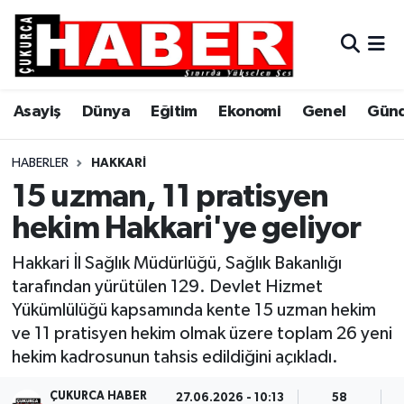
Asayiş
Hava Durumu
Asayiş
Dünya
Eğitim
Ekonomi
Genel
Gün
Dünya
Trafik Durumu
Eğitim
Süper Lig Puan Durumu ve Fikstür
HABERLER
HAKKARI
15 uzman, 11 pratisyen
Ekonomi
Tüm Manşetler
hekim Hakkari'ye geliyor
Genel
Son Dakika Haberleri
Hakkari İl Sağlık Müdürlüğü, Sağlık Bakanlığı
tarafından yürütülen 129. Devlet Hizmet
Gündem
Haber Arşivi
Yükümlülüğü kapsamında kente 15 uzman hekim
ve 11 pratisyen hekim olmak üzere toplam 26 yeni
Hakkari
hekim kadrosunun tahsis edildiğini açıkladı.
Siyaset
ÇUKURCA HABER
27.06.2026 - 10:13
58