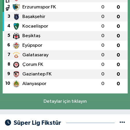
2
Erzurumspor FK
0
0
3
Başakşehir
0
0
4
Kocaelispor
0
0
5
Beşiktaş
0
0
6
Eyüpspor
0
0
7
Galatasaray
0
0
8
Çorum FK
0
0
9
Gaziantep FK
0
0
10
Alanyaspor
0
0
Detaylar için tıklayın
Süper Lig Fikstür