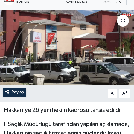
EDITÖR
YAYINLANMA
GÖSTERIM
O
Son Dakika
Teknoloji
Yaşam
Paylaş
-
+
A
A
Hakkari'ye 26 yeni hekim kadrosu tahsis edildi
İl Sağlık Müdürlüğü tarafından yapılan açıklamada,
Hakkari'nin sağlık hizmetlerinin güçlendirilmesi