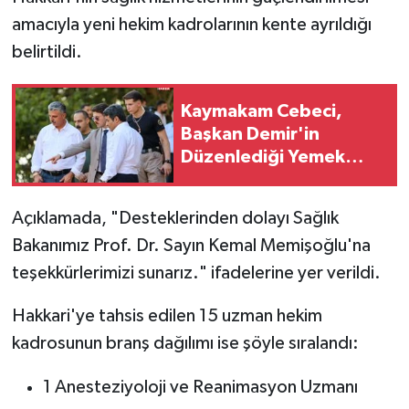
amacıyla yeni hekim kadrolarının kente ayrıldığı
belirtildi.
Kaymakam Cebeci,
Başkan Demir'in
Düzenlediği Yemek
Programına Katıldı
Açıklamada, "Desteklerinden dolayı Sağlık
Bakanımız Prof. Dr. Sayın Kemal Memişoğlu'na
teşekkürlerimizi sunarız." ifadelerine yer verildi.
Hakkari'ye tahsis edilen 15 uzman hekim
kadrosunun branş dağılımı ise şöyle sıralandı:
1 Anesteziyoloji ve Reanimasyon Uzmanı