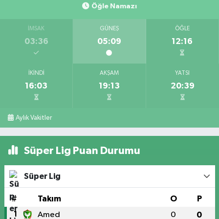
Öğle Namazı
İMSAK
GÜNEŞ
ÖĞLE
03:36
05:09
12:16
İKINDI
AKŞAM
YATSI
16:03
19:13
20:39
Aylık Vakitler
Süper Lig Puan Durumu
Süper Lig
#
Takım
O
P
1
Amed
0
0