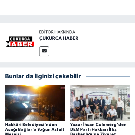
EDITÖR HAKKINDA
ÇUKURCA HABER
Bunlar da ilginizi çekebilir
Hakkâri Belediyesi'nden
Yazar İhsan Çolemêrg'den
Aşağı Bağlar'a Yoğun Asfalt
DEM Parti Hakkâri İl Eş
Mesaisi
Başkanlığı'na Ziyaret