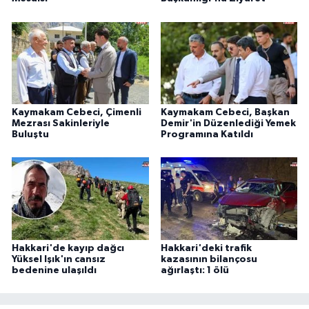
Kaymakam Cebeci, Çimenli
Kaymakam Cebeci, Başkan
Mezrası Sakinleriyle
Demir'in Düzenlediği Yemek
Buluştu
Programına Katıldı
Hakkari'de kayıp dağcı
Hakkari'deki trafik
Yüksel Işık'ın cansız
kazasının bilançosu
bedenine ulaşıldı
ağırlaştı: 1 ölü