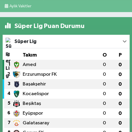
Aylık Vakitler
Süper Lig Puan Durumu
Süper Lig
#
Takım
O
P
1
Amed
0
0
2
Erzurumspor FK
0
0
3
Başakşehir
0
0
4
Kocaelispor
0
0
5
Beşiktaş
0
0
6
Eyüpspor
0
0
7
Galatasaray
0
0