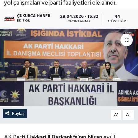
yol çalışmaları ve parti faaliyetleri ele alındı.
Son Dakika
ÇUKURCA HABER
28.04.2026 - 16:32
44
EDITÖR
YAYINLANMA
GÖSTERIM
Teknoloji
Yaşam
Paylaş
-
+
A
A
AK Parti Hakkari İl Başkanlığı’nın Nisan ayı İl