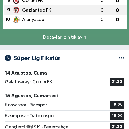
8
Çorum FK
0
0
9
Gaziantep FK
0
0
10
Alanyaspor
0
0
Detaylar için tıklayın
Süper Lig Fikstür
14 Ağustos, Cuma
Galatasaray - Çorum FK
21:30
15 Ağustos, Cumartesi
Konyaspor - Rizespor
19:00
Kasımpaşa - Trabzonspor
19:00
Gençlerbirliği S.K. - Fenerbahçe
21:30