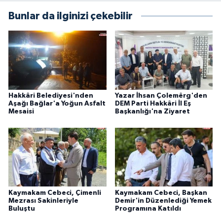
Bunlar da ilginizi çekebilir
Hakkâri Belediyesi'nden
Yazar İhsan Çolemêrg'den
Aşağı Bağlar'a Yoğun Asfalt
DEM Parti Hakkâri İl Eş
Mesaisi
Başkanlığı'na Ziyaret
Kaymakam Cebeci, Çimenli
Kaymakam Cebeci, Başkan
Mezrası Sakinleriyle
Demir'in Düzenlediği Yemek
Buluştu
Programına Katıldı