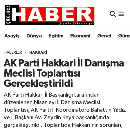
Asayiş
Hava Durumu
Asayiş
Dünya
Eğitim
Ekonomi
Genel
Gün
Dünya
Trafik Durumu
Eğitim
Süper Lig Puan Durumu ve Fikstür
HABERLER
HAKKARI
AK Parti Hakkari İl Danışma
Ekonomi
Tüm Manşetler
Meclisi Toplantısı
Gerçekleştirildi
Genel
Son Dakika Haberleri
AK Parti Hakkari İl Başkanlığı tarafından
Gündem
Haber Arşivi
düzenlenen Nisan ayı İl Danışma Meclisi
Toplantısı, AK Parti İl Koordinatörü Bahattin Yıldız
Hakkari
ve İl Başkanı Av. Zeydin Kaya başkanlığında
gerçekleştirildi. Toplantıda Hakkari’nin sorunları,
Siyaset