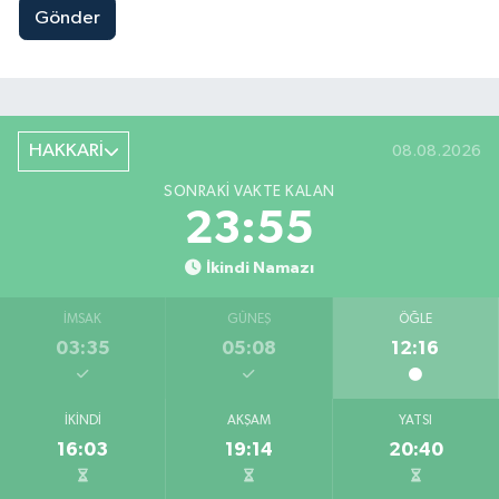
Gönder
HAKKARİ
08.08.2026
SONRAKI VAKTE KALAN
23:54
İkindi Namazı
İMSAK
GÜNEŞ
ÖĞLE
03:35
05:08
12:16
İKINDI
AKŞAM
YATSI
16:03
19:14
20:40