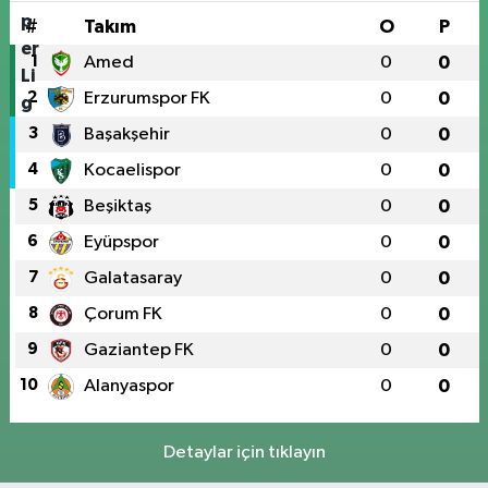
#
Takım
O
P
1
Amed
0
0
2
Erzurumspor FK
0
0
3
Başakşehir
0
0
4
Kocaelispor
0
0
5
Beşiktaş
0
0
6
Eyüpspor
0
0
7
Galatasaray
0
0
8
Çorum FK
0
0
9
Gaziantep FK
0
0
10
Alanyaspor
0
0
Detaylar için tıklayın