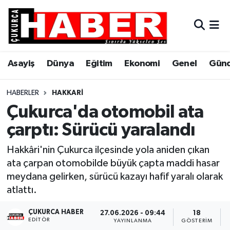
Asayiş
Hava Durumu
Asayiş
Dünya
Eğitim
Ekonomi
Genel
Gün
Dünya
Trafik Durumu
Eğitim
Süper Lig Puan Durumu ve Fikstür
HABERLER
HAKKARI
Çukurca'da otomobil ata
Ekonomi
Tüm Manşetler
çarptı: Sürücü yaralandı
Genel
Son Dakika Haberleri
Hakkâri'nin Çukurca ilçesinde yola aniden çıkan
ata çarpan otomobilde büyük çapta maddi hasar
Gündem
Haber Arşivi
meydana gelirken, sürücü kazayı hafif yaralı olarak
atlattı.
Hakkari
ÇUKURCA HABER
27.06.2026 - 09:44
18
EDITÖR
Siyaset
YAYINLANMA
GÖSTERIM