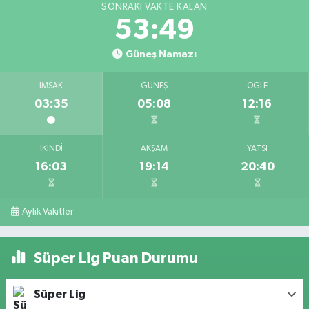
SONRAKI VAKTE KALAN
53:48
Güneş Namazı
İMSAK
GÜNEŞ
ÖĞLE
03:35
05:08
12:16
İKINDI
AKŞAM
YATSI
16:03
19:14
20:40
Aylık Vakitler
Süper Lig Puan Durumu
Süper Lig