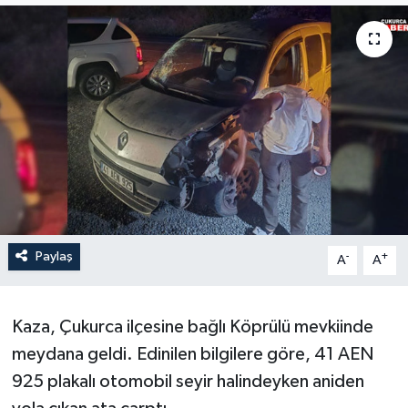
Son Dakika
Teknoloji
Yaşam
Paylaş
-
+
A
A
Kaza, Çukurca ilçesine bağlı Köprülü mevkiinde
meydana geldi. Edinilen bilgilere göre, 41 AEN
925 plakalı otomobil seyir halindeyken aniden