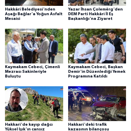
Hakkâri Belediyesi'nden
Yazar İhsan Çolemêrg'den
Aşağı Bağlar'a Yoğun Asfalt
DEM Parti Hakkâri İl Eş
Mesaisi
Başkanlığı'na Ziyaret
Kaymakam Cebeci, Çimenli
Kaymakam Cebeci, Başkan
Mezrası Sakinleriyle
Demir'in Düzenlediği Yemek
Buluştu
Programına Katıldı
Hakkari'de kayıp dağcı
Hakkari'deki trafik
Yüksel Işık'ın cansız
kazasının bilançosu