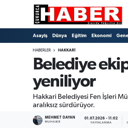
Asayiş
Hava Durumu
Asayiş
Dünya
Eğitim
Ekonomi
Gene
Dünya
Trafik Durumu
HABERLER
HAKKARI
Eğitim
Süper Lig Puan Durumu ve Fikstür
Belediye ekip
Ekonomi
Tüm Manşetler
yeniliyor
Genel
Son Dakika Haberleri
Gündem
Haber Arşivi
Hakkari Belediyesi Fen İşleri M
aralıksız sürdürüyor.
Hakkari
MEHMET DAYAN
01.07.2026 - 11:02
MUHABIR
YAYINLANMA
Siyaset