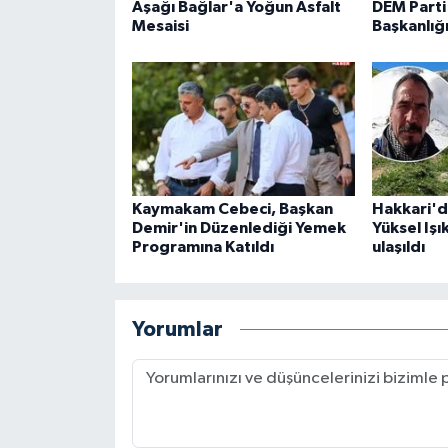
Aşağı Bağlar'a Yoğun Asfalt
DEM Parti 
Mesaisi
Başkanlığ
Kaymakam Cebeci, Başkan
Hakkari'd
Demir'in Düzenlediği Yemek
Yüksel Işı
Programına Katıldı
ulaşıldı
Yorumlar