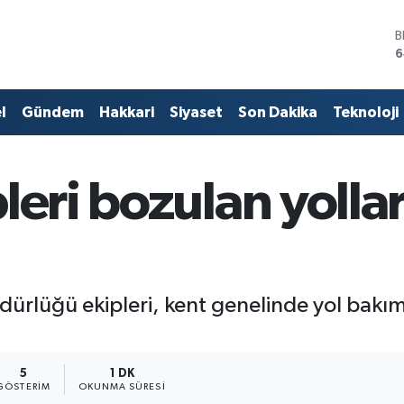
B
6
D
4
E
l
Gündem
Hakkari
Siyaset
Son Dakika
Teknoloji
5
S
6
G
leri bozulan yollar
6
B
1
üdürlüğü ekipleri, kent genelinde yol bakı
5
1 DK
GÖSTERIM
OKUNMA SÜRESI