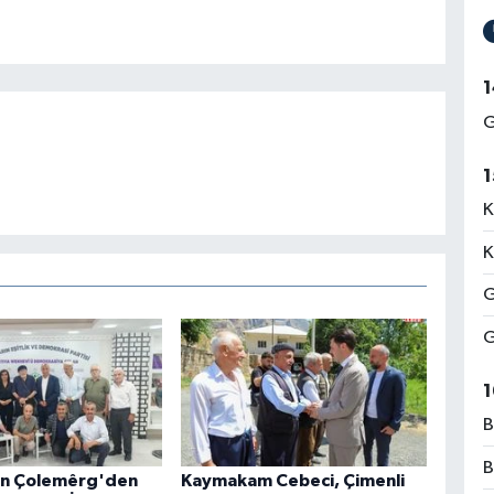
1
G
1
K
K
G
G
1
B
B
an Çolemêrg'den
Kaymakam Cebeci, Çimenli