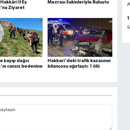
Hakkâri İl Eş
Mezrası Sakinleriyle Buluştu
A
ı'na Ziyaret
1
S
e kayıp dağcı
Hakkari'deki trafik kazasının
k'ın cansız bedenine
bilançosu ağırlaştı: 1 ölü