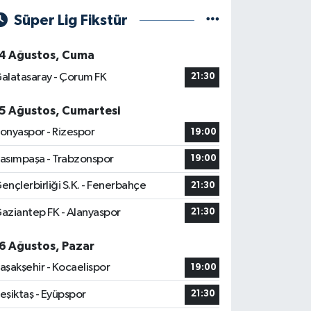
Süper Lig Fikstür
4 Ağustos, Cuma
alatasaray - Çorum FK
21:30
5 Ağustos, Cumartesi
onyaspor - Rizespor
19:00
asımpaşa - Trabzonspor
19:00
ençlerbirliği S.K. - Fenerbahçe
21:30
aziantep FK - Alanyaspor
21:30
6 Ağustos, Pazar
aşakşehir - Kocaelispor
19:00
eşiktaş - Eyüpspor
21:30