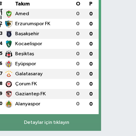
#
Takım
O
P
1
Amed
0
0
2
Erzurumspor FK
0
0
3
Başakşehir
0
0
4
Kocaelispor
0
0
5
Beşiktaş
0
0
6
Eyüpspor
0
0
7
Galatasaray
0
0
8
Çorum FK
0
0
9
Gaziantep FK
0
0
0
Alanyaspor
0
0
Detaylar için tıklayın