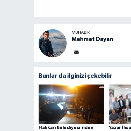
MUHABIR
Mehmet Dayan
Bunlar da ilginizi çekebilir
Hakkâri Belediyesi'nden
Yazar İhs