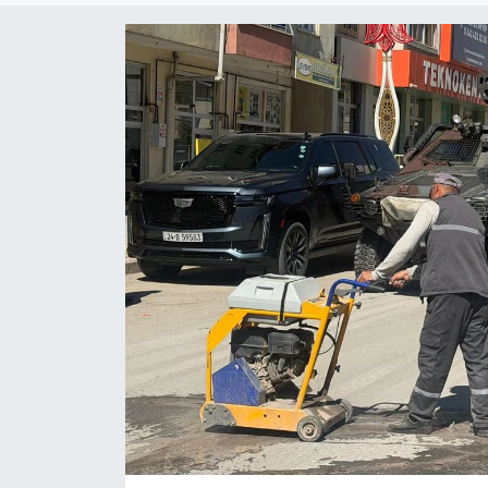
Son Dakika
Teknoloji
Yaşam