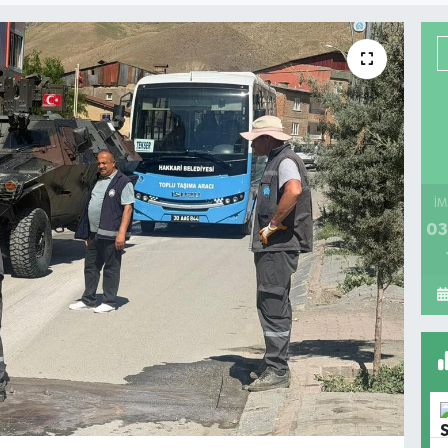
İM
03