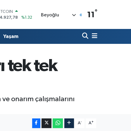
°
ITCOIN
11
Beyoğlu
4.927,78
%1.32
OLAR
7,5894
%0.08
URO
Yaşam
5,0398
%-0.02
TERLİN
4,1581
%0.16
RAM ALTIN
ı tek tek
527.85
%0.54
İST100
3.703
%11
m ve onarım çalışmalarını
-
+
A
A