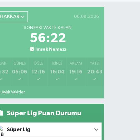
HAKKARİ
06.08.2026
SONRAKI VAKTE KALAN
56:22
İmsak Namazı
SAK
GÜNEŞ
ÖĞLE
İKINDI
AKŞAM
YATSI
:32
05:06
12:16
16:04
19:16
20:43
Aylık Vakitler
Süper Lig Puan Durumu
Süper Lig