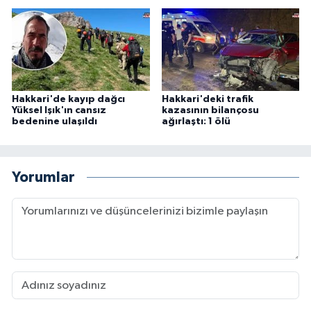
Hakkari'de kayıp dağcı
Hakkari'deki trafik
Yüksel Işık'ın cansız
kazasının bilançosu
bedenine ulaşıldı
ağırlaştı: 1 ölü
Yorumlar