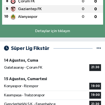
8
Çorum FK
0
0
9
Gaziantep FK
0
0
10
Alanyaspor
0
0
Detaylar için tıklayın
Süper Lig Fikstür
14 Ağustos, Cuma
Galatasaray - Çorum FK
21:30
15 Ağustos, Cumartesi
Konyaspor - Rizespor
19:00
Kasımpaşa - Trabzonspor
19:00
Gençlerbirliği S.K. - Fenerbahçe
21:30