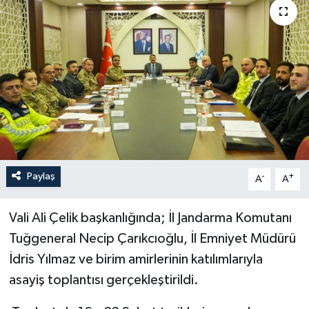
Son Dakika
Teknoloji
Yaşam
Paylaş
-
+
A
A
Vali Ali Çelik başkanlığında; İl Jandarma Komutanı
Tuğgeneral Necip Çarıkcıoğlu, İl Emniyet Müdürü
İdris Yılmaz ve birim amirlerinin katılımlarıyla
asayiş toplantısı gerçekleştirildi.