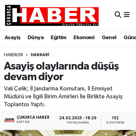
Asayiş
Hava Durumu
Asayiş
Dünya
Eğitim
Ekonomi
Genel
Gün
Dünya
Trafik Durumu
Eğitim
Süper Lig Puan Durumu ve Fikstür
HABERLER
HAKKARI
Asayiş olaylarında düşüş
Ekonomi
Tüm Manşetler
devam diyor
Genel
Son Dakika Haberleri
Vali Çelik; İl Jandarma Komutanı, İl Emniyet
Müdürü ve İlgili Birim Amirleri İle Birlikte Asayiş
Gündem
Haber Arşivi
Toplantısı Yaptı.
Hakkari
ÇUKURCA HABER
24.02.2025 - 18:29
152
EDITÖR
YAYINLANMA
GÖSTERIM
Siyaset