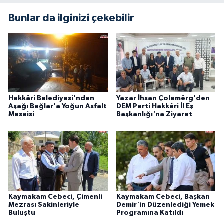
Bunlar da ilginizi çekebilir
Hakkâri Belediyesi'nden
Yazar İhsan Çolemêrg'den
Aşağı Bağlar'a Yoğun Asfalt
DEM Parti Hakkâri İl Eş
Mesaisi
Başkanlığı'na Ziyaret
Kaymakam Cebeci, Çimenli
Kaymakam Cebeci, Başkan
Mezrası Sakinleriyle
Demir'in Düzenlediği Yemek
Buluştu
Programına Katıldı