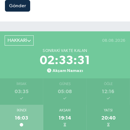
Gönder
HAKKARİ
08.08.2026
SONRAKI VAKTE KALAN
02:33:30
Akşam Namazı
İMSAK
GÜNEŞ
ÖĞLE
03:35
05:08
12:16
İKINDI
AKŞAM
YATSI
16:03
19:14
20:40