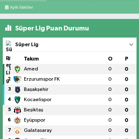
Aylık Vakitler
Süper Lig Puan Durumu
Süper Lig
#
Takım
O
P
1
Amed
0
0
2
Erzurumspor FK
0
0
3
Başakşehir
0
0
4
Kocaelispor
0
0
5
Beşiktaş
0
0
6
Eyüpspor
0
0
7
Galatasaray
0
0