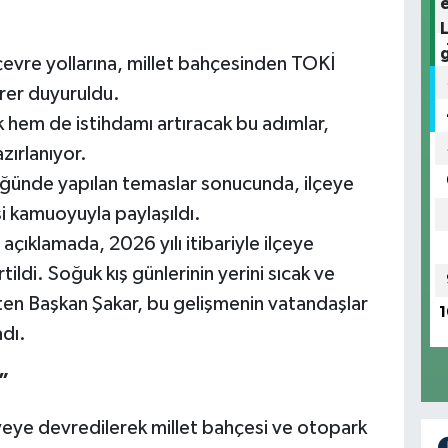
evre yollarına, millet bahçesinden TOKİ
irer duyuruldu.
hem de istihdamı artıracak bu adımlar,
zırlanıyor.
üğünde yapılan temaslar sonucunda, ilçeye
i kamuoyuyla paylaşıldı.
açıklamada, 2026 yılı itibariyle ilçeye
tildi. Soğuk kış günlerinin yerini sıcak ve
rten Başkan Şakar, bu gelişmenin vatandaşlar
1
adı.
”
yeye devredilerek millet bahçesi ve otopark