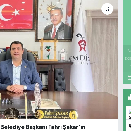
İM
03
 Belediye Başkanı Fahri Şakar’ın