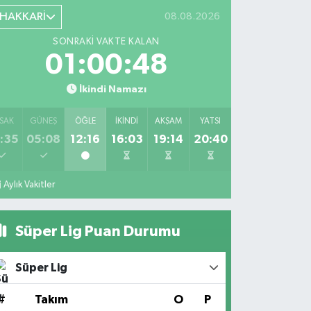
HAKKARİ
08.08.2026
SONRAKI VAKTE KALAN
01:00:47
İkindi Namazı
SAK
GÜNEŞ
ÖĞLE
İKINDI
AKŞAM
YATSI
:35
05:08
12:16
16:03
19:14
20:40
Aylık Vakitler
Süper Lig Puan Durumu
Süper Lig
#
Takım
O
P