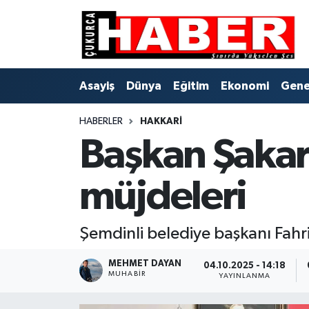
Asayiş
Hava Durumu
Asayiş
Dünya
Eğitim
Ekonomi
Gene
Dünya
Trafik Durumu
HABERLER
HAKKARI
Eğitim
Süper Lig Puan Durumu ve Fikstür
Başkan Şakar
Ekonomi
Tüm Manşetler
müjdeleri
Genel
Son Dakika Haberleri
Gündem
Haber Arşivi
Şemdinli belediye başkanı Fahri
Hakkari
MEHMET DAYAN
04.10.2025 - 14:18
MUHABIR
YAYINLANMA
Siyaset