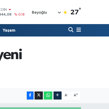
°
LAR
27
Beyoğlu
7436
%0.18
RO
2510
%0.32
RLİN
Yaşam
4811
%0.38
M ALTIN
0.55
%0.03
T100
yeni
779
%-14
COIN
944,08
%-0.18
-
+
A
A