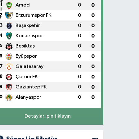
1
Amed
0
0
2
Erzurumspor FK
0
0
3
Başakşehir
0
0
4
Kocaelispor
0
0
5
Beşiktaş
0
0
6
Eyüpspor
0
0
7
Galatasaray
0
0
8
Çorum FK
0
0
9
Gaziantep FK
0
0
0
Alanyaspor
0
0
Detaylar için tıklayın