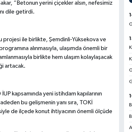
akar, “Betonun yerini çiçekler alsın, nefesimiz
ı dile getirdi.
1
G
1
 projesi ile birlikte, Şemdinli-Yüksekova ve
K
 programına alınmasıyla, ulaşımda önemli bir
mamlanmasıyla birlikte hem ulaşım kolaylaşacak
K
i artacak.
G
G
 İUP kapsamında yeni istihdam kapılarının
1
t vadeden bu gelişmenin yanı sıra, TOKİ
B
iyle de ilçede konut ihtiyacının önemli ölçüde
B
A