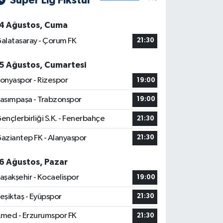
Süper Lig Fikstür
4 Ağustos, Cuma
alatasaray - Çorum FK
21:30
5 Ağustos, Cumartesi
onyaspor - Rizespor
19:00
asımpaşa - Trabzonspor
19:00
ençlerbirliği S.K. - Fenerbahçe
21:30
aziantep FK - Alanyaspor
21:30
6 Ağustos, Pazar
aşakşehir - Kocaelispor
19:00
eşiktaş - Eyüpspor
21:30
med - Erzurumspor FK
21:30