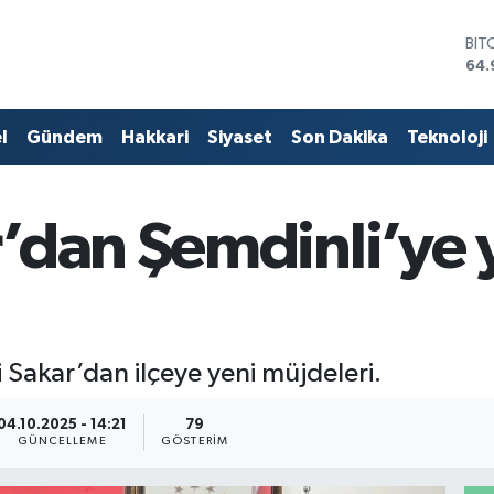
DO
47,
EU
55,
STE
l
Gündem
Hakkari
Siyaset
Son Dakika
Teknoloji
64,
GRA
666
BİS
’dan Şemdinli’ye 
13.
BIT
64.
 Sakar’dan ilçeye yeni müjdeleri.
04.10.2025 - 14:21
79
GÜNCELLEME
GÖSTERIM