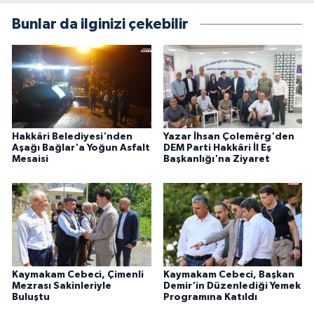
Bunlar da ilginizi çekebilir
Hakkâri Belediyesi'nden
Yazar İhsan Çolemêrg'den
Aşağı Bağlar'a Yoğun Asfalt
DEM Parti Hakkâri İl Eş
Mesaisi
Başkanlığı'na Ziyaret
Kaymakam Cebeci, Çimenli
Kaymakam Cebeci, Başkan
Mezrası Sakinleriyle
Demir'in Düzenlediği Yemek
Buluştu
Programına Katıldı