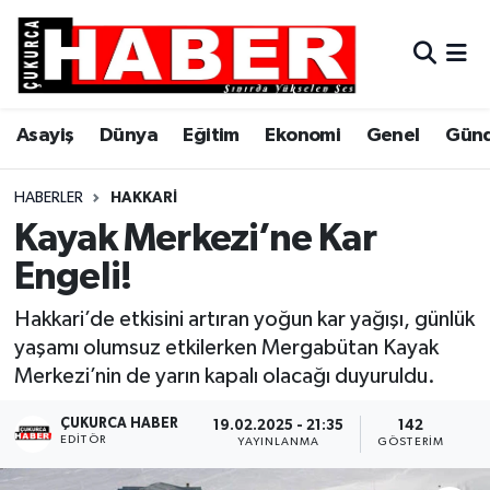
Asayiş
Hava Durumu
Asayiş
Dünya
Eğitim
Ekonomi
Genel
Gün
Dünya
Trafik Durumu
Eğitim
Süper Lig Puan Durumu ve Fikstür
HABERLER
HAKKARI
Kayak Merkezi’ne Kar
Ekonomi
Tüm Manşetler
Engeli!
Genel
Son Dakika Haberleri
Hakkari’de etkisini artıran yoğun kar yağışı, günlük
yaşamı olumsuz etkilerken Mergabütan Kayak
Gündem
Haber Arşivi
Merkezi’nin de yarın kapalı olacağı duyuruldu.
Hakkari
ÇUKURCA HABER
19.02.2025 - 21:35
142
EDITÖR
YAYINLANMA
GÖSTERIM
Siyaset