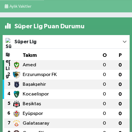
Aylık Vakitler
Süper Lig Puan Durumu
Süper Lig
#
Takım
O
P
1
Amed
0
0
2
Erzurumspor FK
0
0
3
Başakşehir
0
0
4
Kocaelispor
0
0
5
Beşiktaş
0
0
6
Eyüpspor
0
0
7
Galatasaray
0
0