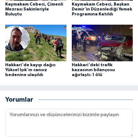
Kaymakam Cebeci, Çimenli
Kaymakam Cebeci, Başkan
Mezrası Sakinleriyle
Demir'in Düzenlediği Yemek
Buluştu
Programına Katıldı
Hakkari'de kayıp dağcı
Hakkari'deki trafik
Yüksel Işık'ın cansız
kazasının bilançosu
bedenine ulaşıldı
ağırlaştı: 1 ölü
Yorumlar