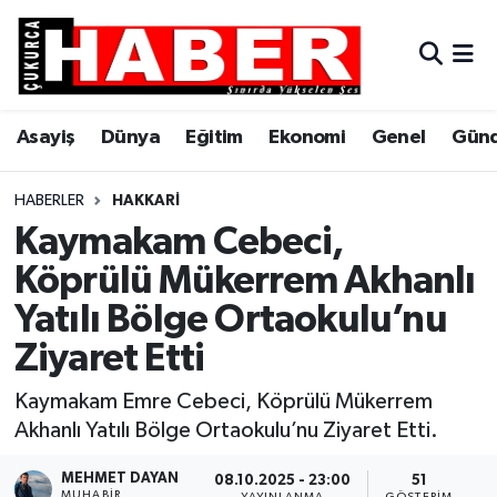
Asayiş
Hava Durumu
Asayiş
Dünya
Eğitim
Ekonomi
Genel
Gün
Dünya
Trafik Durumu
Eğitim
Süper Lig Puan Durumu ve Fikstür
HABERLER
HAKKARI
Kaymakam Cebeci,
Ekonomi
Tüm Manşetler
Köprülü Mükerrem Akhanlı
Yatılı Bölge Ortaokulu’nu
Genel
Son Dakika Haberleri
Ziyaret Etti
Gündem
Haber Arşivi
Kaymakam Emre Cebeci, Köprülü Mükerrem
Hakkari
Akhanlı Yatılı Bölge Ortaokulu’nu Ziyaret Etti.
Siyaset
MEHMET DAYAN
08.10.2025 - 23:00
51
MUHABIR