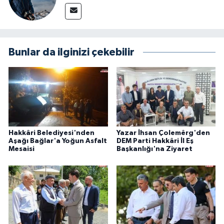
Bunlar da ilginizi çekebilir
Hakkâri Belediyesi'nden
Yazar İhsan Çolemêrg'den
Aşağı Bağlar'a Yoğun Asfalt
DEM Parti Hakkâri İl Eş
Mesaisi
Başkanlığı'na Ziyaret