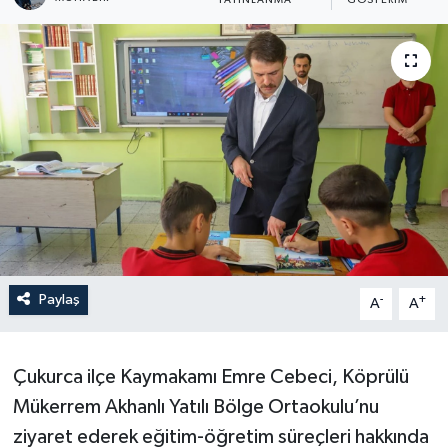
YAYINLANMA
GÖSTERIM
Son Dakika
Teknoloji
Yaşam
Paylaş
-
+
A
A
Çukurca ilçe Kaymakamı Emre Cebeci, Köprülü
Mükerrem Akhanlı Yatılı Bölge Ortaokulu’nu
ziyaret ederek eğitim-öğretim süreçleri hakkında