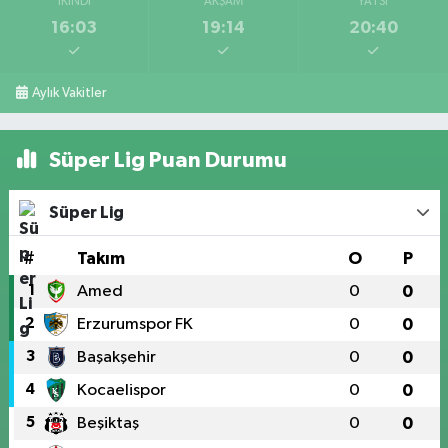
İKINDI
AKŞAM
YATSI
16:03
19:14
20:40
Aylık Vakitler
Süper Lig Puan Durumu
Süper Lig
#
Takım
O
P
1
Amed
0
0
2
Erzurumspor FK
0
0
3
Başakşehir
0
0
4
Kocaelispor
0
0
5
Beşiktaş
0
0