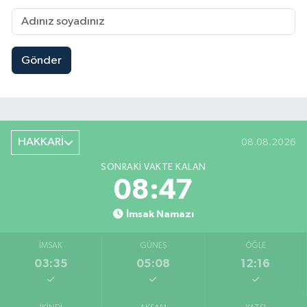
Gönder
HAKKARİ
08.08.2026
SONRAKI VAKTE KALAN
08:46
İmsak Namazı
İMSAK
GÜNEŞ
ÖĞLE
03:35
05:08
12:16