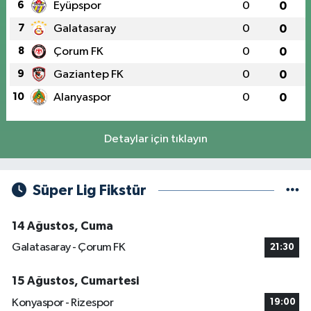
6
Eyüpspor
0
0
7
Galatasaray
0
0
8
Çorum FK
0
0
9
Gaziantep FK
0
0
10
Alanyaspor
0
0
Detaylar için tıklayın
Süper Lig Fikstür
14 Ağustos, Cuma
Galatasaray - Çorum FK
21:30
15 Ağustos, Cumartesi
Konyaspor - Rizespor
19:00